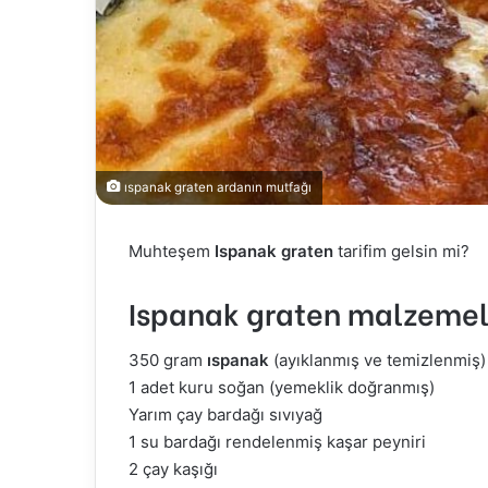
ıspanak graten ardanın mutfağı
Muhteşem
Ispanak graten
tarifim gelsin mi?
Ispanak graten malzemel
350 gram
ıspanak
(ayıklanmış ve temizlenmiş)
1 adet kuru soğan (yemeklik doğranmış)
Yarım çay bardağı sıvıyağ
1 su bardağı rendelenmiş kaşar peyniri
2 çay kaşığı