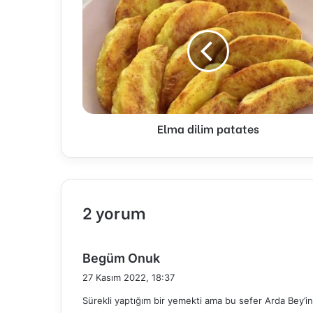
dilim
patates
Elma dilim patates
2 yorum
d
Begüm Onuk
e
27 Kasım 2022, 18:37
d
Sürekli yaptığım bir yemekti ama bu sefer Arda Bey
i