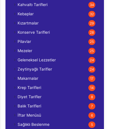
Kahvaltı Tarifleri
34
Kebaplar
32
Kızartmalar
29
Konserve Tarifleri
28
Pilavlar
25
Mezeler
25
Geleneksel Lezzetler
24
Zeytinyağlı Tarifler
24
Makarnalar
17
Krep Tarifleri
14
Diyet Tarifler
8
Balık Tarifleri
7
İftar Menüsü
6
Sağlıklı Beslenme
5