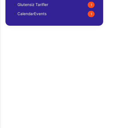
Glutensiz Tarifler
1
CalendarEvents
1