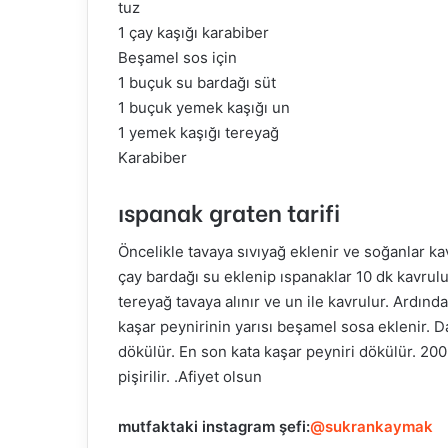
tuz
1 çay kaşığı karabiber
Beşamel sos için
1 buçuk su bardağı süt
1 buçuk yemek kaşığı un
1 yemek kaşığı tereyağ
Karabiber
ıspanak graten tarifi
Öncelikle tavaya sıvıyağ eklenir ve soğanlar 
çay bardağı su eklenip ıspanaklar 10 dk kavrulu
tereyağ tavaya alınır ve un ile kavrulur. Ardınd
kaşar peynirinin yarısı beşamel sosa eklenir. 
dökülür. En son kata kaşar peyniri dökülür. 20
pişirilir. .Afiyet olsun
mutfaktaki
instagram şefi:
@sukrankaymak