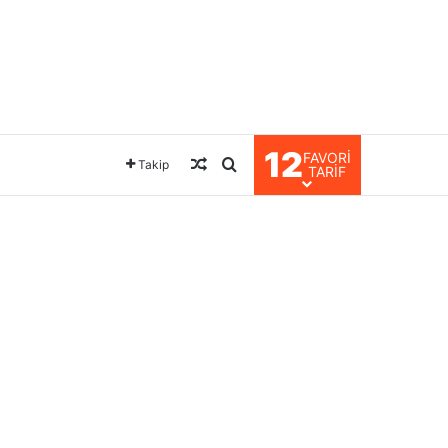
12
FAVORI
Rastgele Makale
Arama yap ...
Takip
TARIF