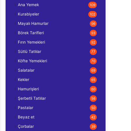
Ana Yemek
109
Kurabiyeler
102
Mayalı Hamurlar
96
Börek Tarifleri
93
Fırın Yemekleri
92
Sütlü Tatlılar
77
Köfte Yemekleri
70
Salatalar
69
Kekler
65
Hamurişleri
60
Şerbetli Tatlılar
56
Pastalar
50
Beyaz et
42
Çorbalar
39