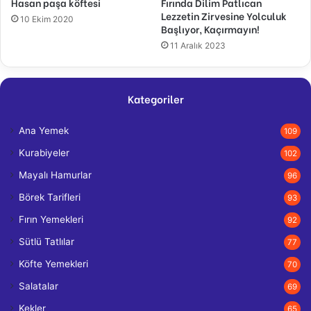
Hasan paşa köftesi
Fırında Dilim Patlıcan
Lezzetin Zirvesine Yolculuk
10 Ekim 2020
Başlıyor, Kaçırmayın!
11 Aralık 2023
Kategoriler
Ana Yemek
109
Kurabiyeler
102
Mayalı Hamurlar
96
Börek Tarifleri
93
Fırın Yemekleri
92
Sütlü Tatlılar
77
Köfte Yemekleri
70
Salatalar
69
Kekler
65