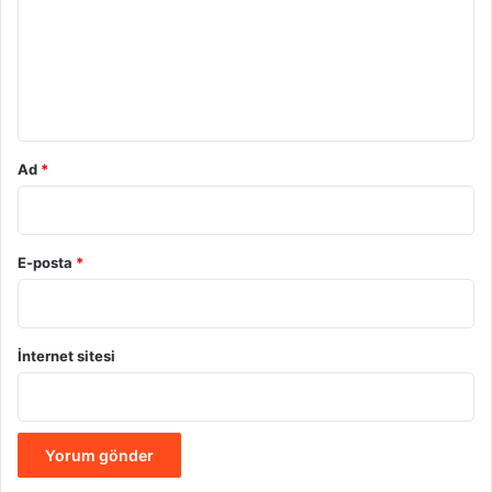
u
m
*
Ad
*
E-posta
*
İnternet sitesi