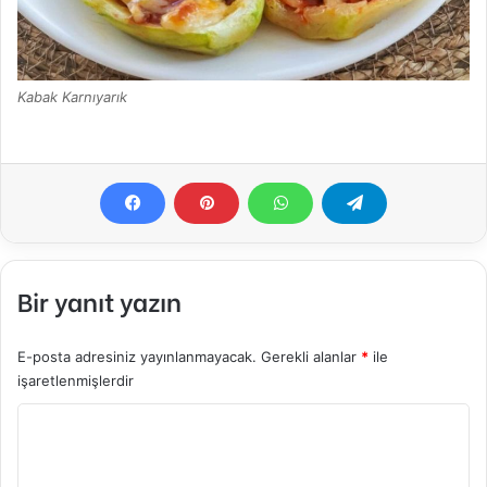
Kabak Karnıyarık
Bir yanıt yazın
E-posta adresiniz yayınlanmayacak.
Gerekli alanlar
*
ile
işaretlenmişlerdir
Y
o
r