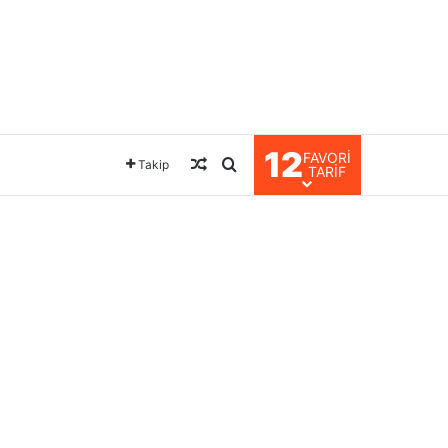
12
FAVORI
Rastgele Makale
Arama yap ...
Takip
TARIF