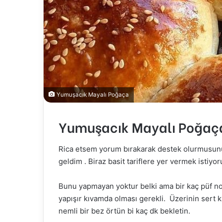
Yumuşacık Mayalı Poğaça
Yumuşacık Mayalı Poğaça 
Rica etsem yorum bırakarak destek olurmusunuz
geldim . Biraz basit tariflere yer vermek istiyo
Bunu yapmayan yoktur belki ama bir kaç püf nok
yapışır kıvamda olması gerekli. Üzerinin sert k
nemli bir bez örtün bi kaç dk bekletin.