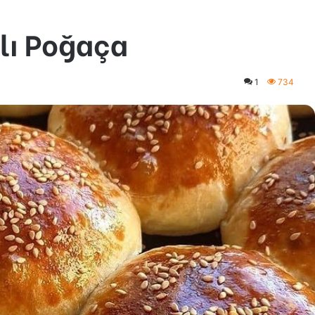
lı Poğaça
1
734