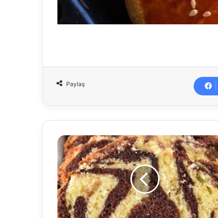
Paylaş
Starbucks
Mozaik
Kek