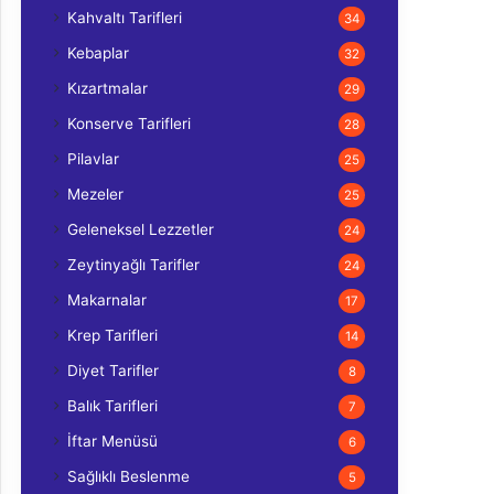
Kahvaltı Tarifleri
34
Kebaplar
32
Kızartmalar
29
Konserve Tarifleri
28
Pilavlar
25
Mezeler
25
Geleneksel Lezzetler
24
Zeytinyağlı Tarifler
24
Makarnalar
17
Krep Tarifleri
14
Diyet Tarifler
8
Balık Tarifleri
7
İftar Menüsü
6
Sağlıklı Beslenme
5