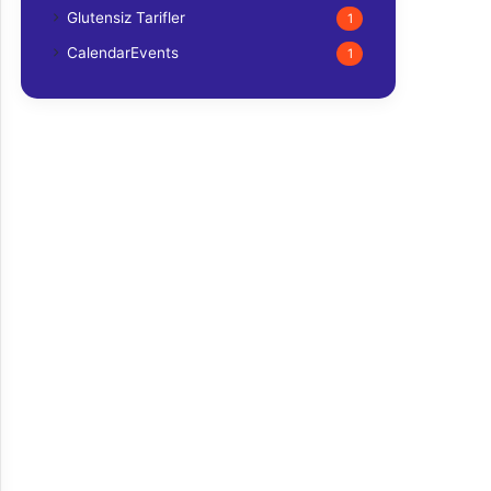
Glutensiz Tarifler
1
CalendarEvents
1