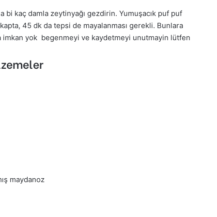
na bi kaç damla zeytinyağı gezdirin. Yumuşacık puf puf
kapta, 45 dk da tepsi de mayalanması gerekli. Bunlara
ına imkan yok begenmeyi ve kaydetmeyi unutmayin lütfen
lzemeler
nmış maydanoz