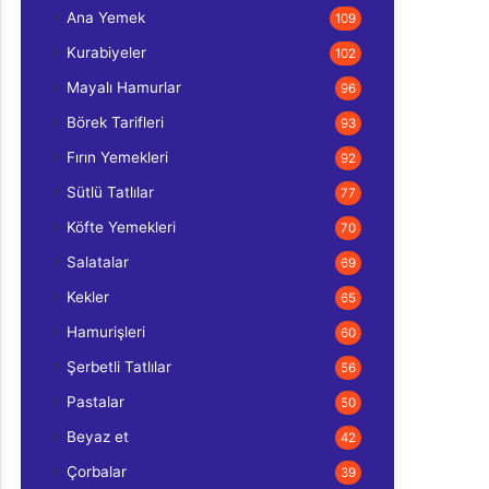
Ana Yemek
109
Kurabiyeler
102
Mayalı Hamurlar
96
Börek Tarifleri
93
Fırın Yemekleri
92
Sütlü Tatlılar
77
Köfte Yemekleri
70
Salatalar
69
Kekler
65
Hamurişleri
60
Şerbetli Tatlılar
56
Pastalar
50
Beyaz et
42
Çorbalar
39