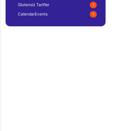
Glutensiz Tarifler
1
CalendarEvents
1