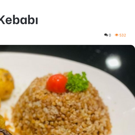
 Kebabı
0
532