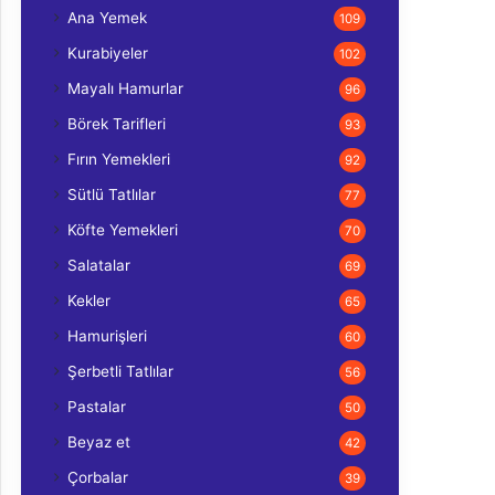
Ana Yemek
109
Kurabiyeler
102
Mayalı Hamurlar
96
Börek Tarifleri
93
Fırın Yemekleri
92
Sütlü Tatlılar
77
Köfte Yemekleri
70
Salatalar
69
Kekler
65
Hamurişleri
60
Şerbetli Tatlılar
56
Pastalar
50
Beyaz et
42
Çorbalar
39