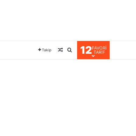
12
FAVORI
Rastgele Makale
Arama yap ...
Takip
TARIF