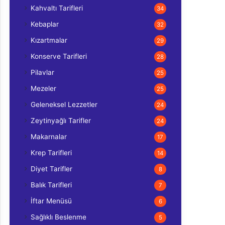
Kahvaltı Tarifleri
34
Kebaplar
32
Kızartmalar
29
Konserve Tarifleri
28
Pilavlar
25
Mezeler
25
Geleneksel Lezzetler
24
Zeytinyağlı Tarifler
24
Makarnalar
17
Krep Tarifleri
14
Diyet Tarifler
8
Balık Tarifleri
7
İftar Menüsü
6
Sağlıklı Beslenme
5