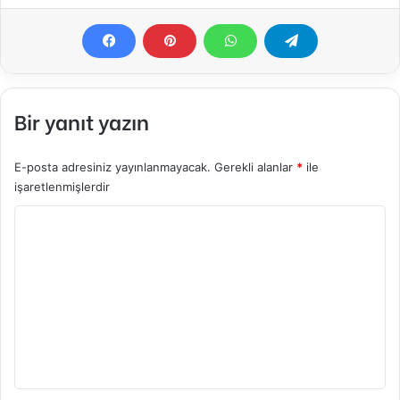
Bir yanıt yazın
E-posta adresiniz yayınlanmayacak.
Gerekli alanlar
*
ile
işaretlenmişlerdir
Y
o
r
u
m
*