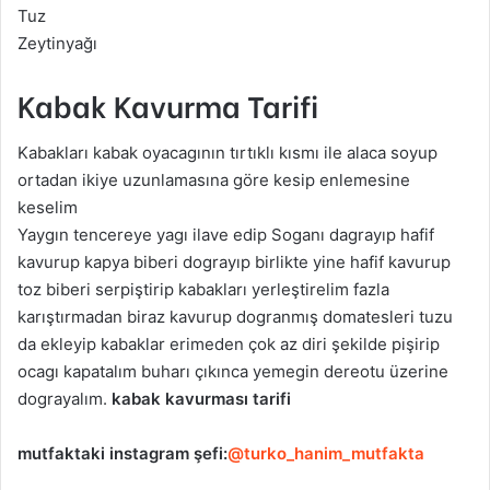
Tuz
Zeytinyağı
Kabak Kavurma Tarifi
Kabakları kabak oyacagının tırtıklı kısmı ile alaca soyup
ortadan ikiye uzunlamasına göre kesip enlemesine
keselim
Yaygın tencereye yagı ilave edip Soganı dagrayıp hafif
kavurup kapya biberi dograyıp birlikte yine hafif kavurup
toz biberi serpiştirip kabakları yerleştirelim fazla
karıştırmadan biraz kavurup dogranmış domatesleri tuzu
da ekleyip kabaklar erimeden çok az diri şekilde pişirip
ocagı kapatalım buharı çıkınca yemegin dereotu üzerine
dograyalım.
kabak kavurması tarifi
mutfaktaki
instagram şefi:
@turko_hanim_mutfakta