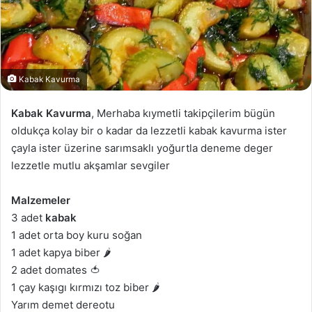
Kabak Kavurma
Kabak Kavurma
, Merhaba kıymetli takipçilerim bügün
oldukça kolay bir o kadar da lezzetli kabak kavurma ister
çayla ister üzerine sarımsaklı yoğurtla deneme deger
lezzetle mutlu akşamlar sevgiler
Malzemeler
3 adet
kabak
1 adet orta boy kuru soğan
1 adet kapya biber 🌶
2 adet domates 🍅
1 çay kaşıgı kırmızı toz biber 🌶
Yarım demet dereotu