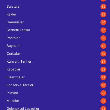
Salatalar
69
Kekler
65
Hamurişleri
60
Şerbetli Tatlılar
56
Pastalar
50
Beyaz et
42
Çorbalar
39
Kahvaltı Tarifleri
34
Kebaplar
32
Kızartmalar
29
Konserve Tarifleri
28
Pilavlar
25
Mezeler
25
Geleneksel Lezzetler
24