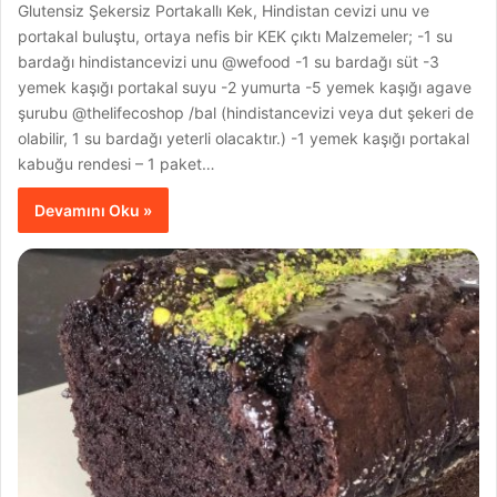
Glutensiz Şekersiz Portakallı Kek, Hindistan cevizi unu ve
portakal buluştu, ortaya nefis bir KEK çıktı Malzemeler; -1 su
bardağı hindistancevizi unu @wefood -1 su bardağı süt -3
yemek kaşığı portakal suyu -2 yumurta -5 yemek kaşığı agave
şurubu @thelifecoshop /bal (hindistancevizi veya dut şekeri de
olabilir, 1 su bardağı yeterli olacaktır.) -1 yemek kaşığı portakal
kabuğu rendesi – 1 paket…
Devamını Oku »