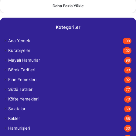
Daha Fazla Yükle
Kategoriler
Ana Yemek
109
Kurabiyeler
102
Mayalı Hamurlar
96
Börek Tarifleri
93
Fırın Yemekleri
92
Sütlü Tatlılar
77
Köfte Yemekleri
70
Salatalar
69
Kekler
65
Hamurişleri
60