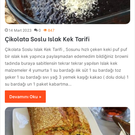
14 Mart 2023
0
847
Çikolata Soslu Islak Kek Tarifi
Çikolata Soslu Islak Kek Tarifi , Sosunu hızlı çeken keki puf puf
bir ıslak kek yapınca paylaşmadan edemedim bildiğiniz browni
tadında buraya sabitlensin tekrar tekrar yapılsın Islak kek
malzemeler 4 yumurta 1 su bardağı ılık süt 1 su bardağı toz
şeker 1 su bardağı sıvı yağ 3 yemek kaşığı kakao ( dolu dolu) 1
su bardağı un 1 paket kabartma…
Devamını Oku »