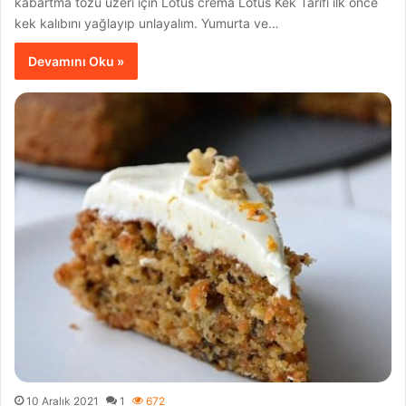
kabartma tozu üzeri için Lotus crema Lotus Kek Tarifi ilk önce
kek kalıbını yağlayıp unlayalım. Yumurta ve…
Devamını Oku »
10 Aralık 2021
1
672