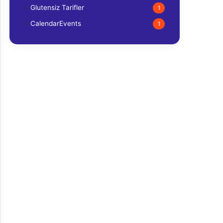
Glutensiz Tarifler
1
CalendarEvents
1