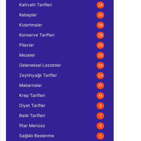
Kahvaltı Tarifleri
34
Kebaplar
32
Kızartmalar
29
Konserve Tarifleri
28
Pilavlar
25
Mezeler
25
Geleneksel Lezzetler
24
Zeytinyağlı Tarifler
24
Makarnalar
17
Krep Tarifleri
14
Diyet Tarifler
8
Balık Tarifleri
7
İftar Menüsü
6
Sağlıklı Beslenme
5