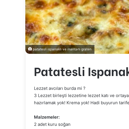
patatesli ıspanaklı ve mantarlı graten
Patatesli Ispana
Lezzet avcıları burda mi ?
3 Lezzet birleşti lezzetine lezzet katı ve ortay
hazırlamak yok! Krema yok! Hadi buyurun tarife
Malzemeler:
2 adet kuru soğan