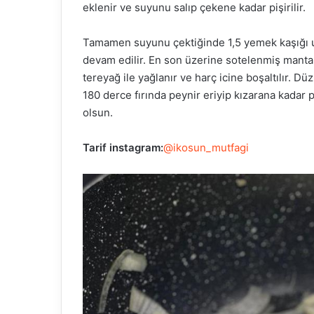
eklenir ve suyunu salıp çekene kadar pişirilir.
Tamamen suyunu çektiğinde 1,5 yemek kaşığı u
devam edilir. En son üzerine sotelenmiş manta
tereyağ ile yağlanır ve harç icine boşaltılır. Du
180 derce fırında peynir eriyip kızarana kadar pişir
olsun.
Tarif instagram:
@ikosun_mutfagi