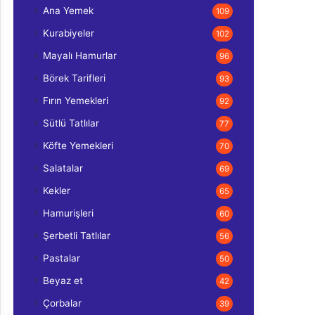
Ana Yemek
109
Kurabiyeler
102
Mayalı Hamurlar
96
Börek Tarifleri
93
Fırın Yemekleri
92
Sütlü Tatlılar
77
Köfte Yemekleri
70
Salatalar
69
Kekler
65
Hamurişleri
60
Şerbetli Tatlılar
56
Pastalar
50
Beyaz et
42
Çorbalar
39