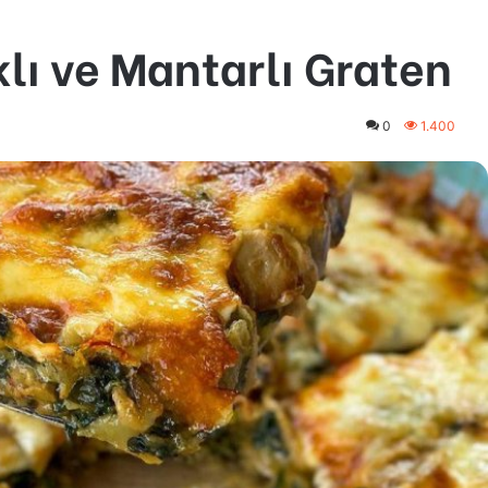
klı ve Mantarlı Graten
0
1.400