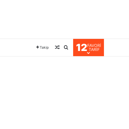
12
FAVORI
Rastgele Makale
Arama yap ...
Takip
TARIF