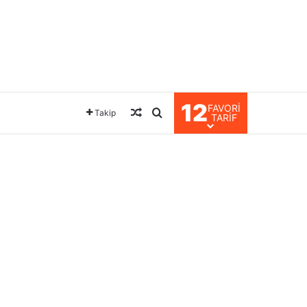
12
FAVORI
Rastgele Makale
Arama yap ...
Takip
TARIF