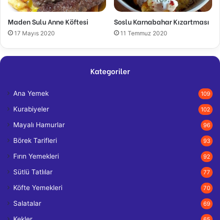
Maden Sulu Anne Köftesi
Soslu Karnabahar Kızartması
17 Mayıs 2020
11 Temmuz 2020
Kategoriler
Ana Yemek
109
Kurabiyeler
102
Mayalı Hamurlar
96
Börek Tarifleri
93
Fırın Yemekleri
92
Sütlü Tatlılar
77
Köfte Yemekleri
70
Salatalar
69
Kekler
65