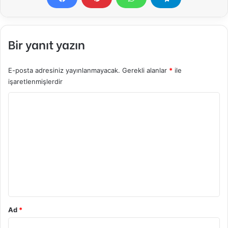
Bir yanıt yazın
E-posta adresiniz yayınlanmayacak.
Gerekli alanlar
*
ile
işaretlenmişlerdir
Y
o
r
u
m
*
Ad
*