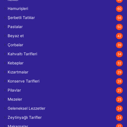
Hamurişleri
60
Şerbetli Tatlılar
56
Pastalar
50
Beyaz et
42
Çorbalar
39
Kahvaltı Tarifleri
34
Kebaplar
32
Kızartmalar
29
Konserve Tarifleri
28
Pilavlar
25
Mezeler
25
Geleneksel Lezzetler
24
Zeytinyağlı Tarifler
24
Makarnalar
17