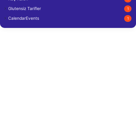
Glutensiz Tarifler
1
CalendarEvents
1