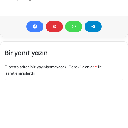
Bir yanıt yazın
E-posta adresiniz yayınlanmayacak.
Gerekli alanlar
*
ile
işaretlenmişlerdir
Y
o
r
u
m
*