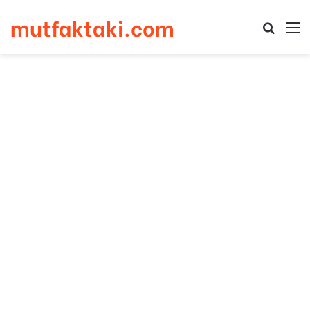
mutfaktaki.com
Arama 
M