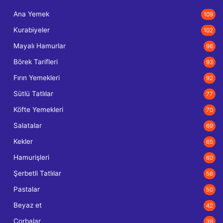
Ana Yemek
109
Kurabiyeler
102
Mayalı Hamurlar
96
Börek Tarifleri
93
Fırın Yemekleri
92
Sütlü Tatlılar
77
Köfte Yemekleri
70
Salatalar
69
Kekler
65
Hamurişleri
60
Şerbetli Tatlılar
56
Pastalar
50
Beyaz et
42
Çorbalar
39