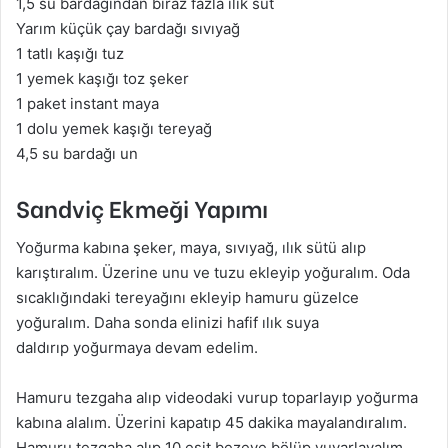
1,5 su bardağından biraz fazla ılık süt
Yarım küçük çay bardağı sıvıyağ
1 tatlı kaşığı tuz
1 yemek kaşığı toz şeker
1 paket instant maya
1 dolu yemek kaşığı tereyağ
4,5 su bardağı un
Sandviç Ekmeği Yapımı
Yoğurma kabına şeker, maya, sıvıyağ, ılık sütü alıp
karıştıralım. Üzerine unu ve tuzu ekleyip yoğuralım. Oda
sıcaklığındaki tereyağını ekleyip hamuru güzelce
yoğuralım. Daha sonda elinizi hafif ılık suya
daldırıp yoğurmaya devam edelim.
Hamuru tezgaha alıp videodaki vurup toparlayıp yoğurma
kabına alalım. Üzerini kapatıp 45 dakika mayalandıralım.
Hamuru tezgaha alıp 10 eşit bezeye bölüp yuvarlayalım.