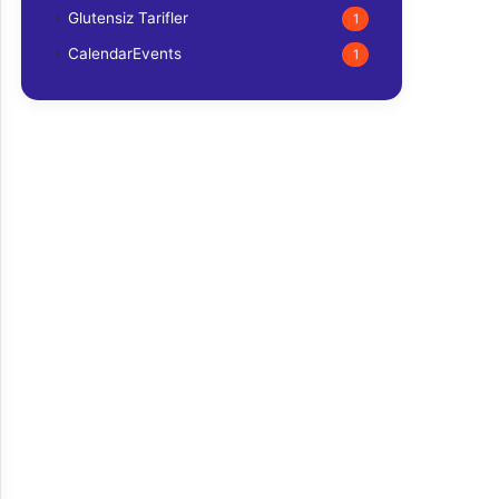
Glutensiz Tarifler
1
CalendarEvents
1