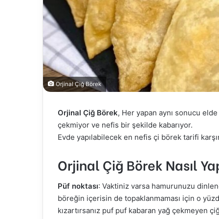
Orjinal Çiğ Börek
Orjinal Çiğ Börek
, Her yapan aynı sonucu elde 
çekmiyor ve nefis bir şekilde kabarıyor.
Evde yapılabilecek en nefis çi börek tarifi karşı
Orjinal Çiğ Börek Nasıl Yap
Püf noktası
: Vaktiniz varsa hamurunuzu dinlen
böreğin içerisin de topaklanmaması için o yüz
kızartırsanız puf puf kabaran yağ çekmeyen çiğ