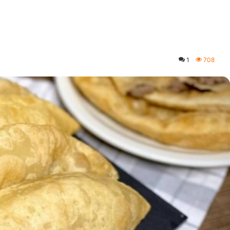
k
1
708