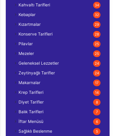
Kahvaltı Tarifleri
34
Kebaplar
32
Kızartmalar
29
Konserve Tarifleri
28
Pilavlar
25
Mezeler
25
Geleneksel Lezzetler
24
Zeytinyağlı Tarifler
24
Makarnalar
17
Krep Tarifleri
14
Diyet Tarifler
8
Balık Tarifleri
7
İftar Menüsü
6
Sağlıklı Beslenme
5