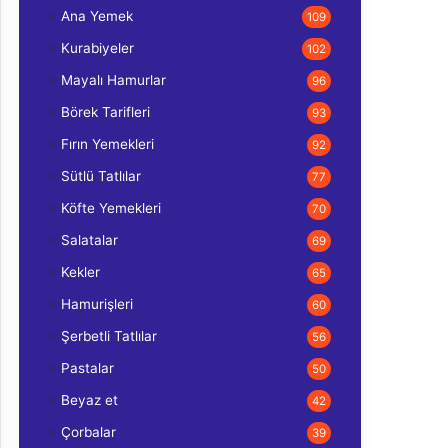
Ana Yemek
109
Kurabiyeler
102
Mayalı Hamurlar
96
Börek Tarifleri
93
Fırın Yemekleri
92
Sütlü Tatlılar
77
Köfte Yemekleri
70
Salatalar
69
Kekler
65
Hamurişleri
60
Şerbetli Tatlılar
56
Pastalar
50
Beyaz et
42
Çorbalar
39