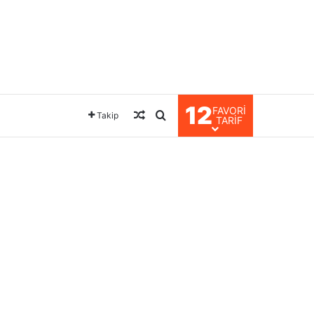
12
FAVORI
Rastgele Makale
Arama yap ...
Takip
TARIF