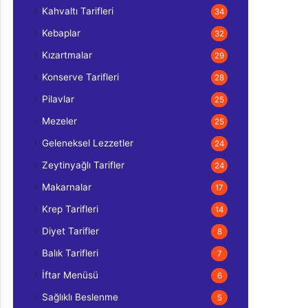
Kahvaltı Tarifleri
34
Kebaplar
32
Kızartmalar
29
Konserve Tarifleri
28
Pilavlar
25
Mezeler
25
Geleneksel Lezzetler
24
Zeytinyağlı Tarifler
24
Makarnalar
17
Krep Tarifleri
14
Diyet Tarifler
8
Balık Tarifleri
7
İftar Menüsü
6
Sağlıklı Beslenme
5