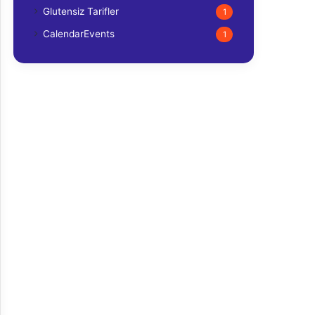
Glutensiz Tarifler
1
CalendarEvents
1