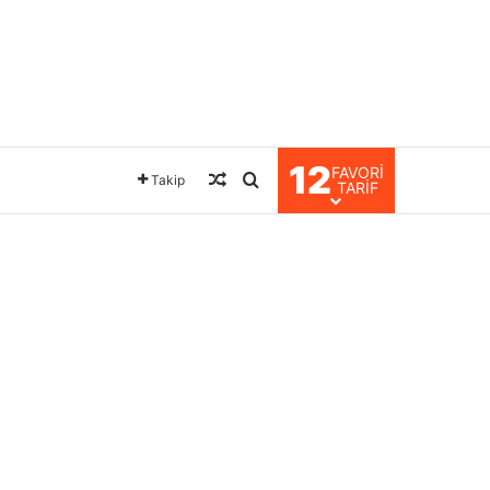
12
FAVORI
Rastgele Makale
Arama yap ...
Takip
TARIF