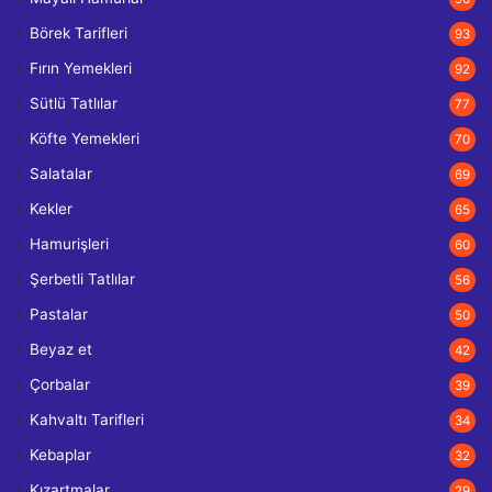
Börek Tarifleri
93
Fırın Yemekleri
92
Sütlü Tatlılar
77
Köfte Yemekleri
70
Salatalar
69
Kekler
65
Hamurişleri
60
Şerbetli Tatlılar
56
Pastalar
50
Beyaz et
42
Çorbalar
39
Kahvaltı Tarifleri
34
Kebaplar
32
Kızartmalar
29