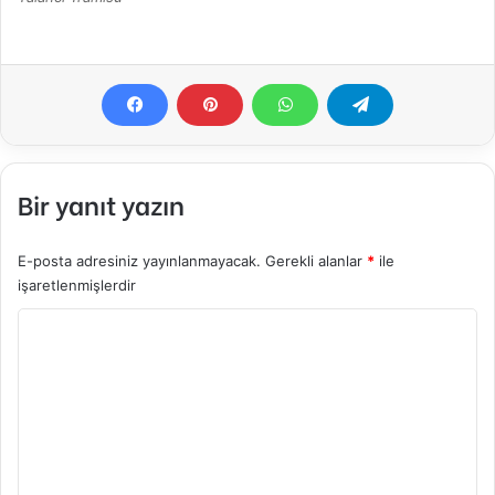
Bir yanıt yazın
E-posta adresiniz yayınlanmayacak.
Gerekli alanlar
*
ile
işaretlenmişlerdir
Y
o
r
u
m
*