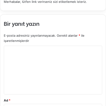
Merhabalar, lütfen link verirseniz sizi etiketlemek isteriz.
i
k
i
:
Bir yanıt yazın
E-posta adresiniz yayınlanmayacak.
Gerekli alanlar
*
ile
işaretlenmişlerdir
Y
o
r
u
m
*
Ad
*