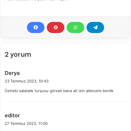
2 yorum
d
Derya
e
23 Temmuz 2023, 10:43
d
Üstteki salatalık turşusu görseli bana ait izin aldınızmı benlik
i
k
i
:
d
editor
e
27 Temmuz 2023, 11:00
d