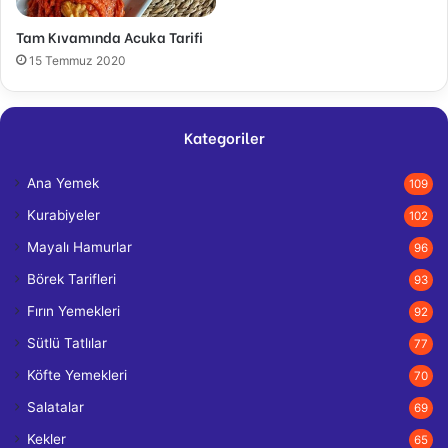
Tam Kıvamında Acuka Tarifi
15 Temmuz 2020
Kategoriler
Ana Yemek
109
Kurabiyeler
102
Mayalı Hamurlar
96
Börek Tarifleri
93
Fırın Yemekleri
92
Sütlü Tatlılar
77
Köfte Yemekleri
70
Salatalar
69
Kekler
65