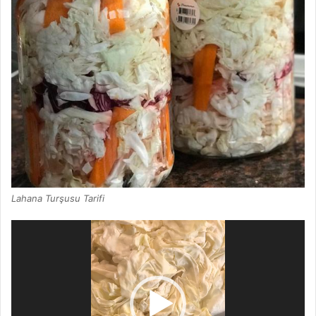
Lahana Turşusu Tarifi
Video
oynatıcı