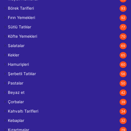
Börek Tarifleri
93
Fırın Yemekleri
92
Sütlü Tatlılar
77
Köfte Yemekleri
70
Salatalar
69
Kekler
65
Hamurişleri
60
Şerbetli Tatlılar
56
Pastalar
50
Beyaz et
42
Çorbalar
39
Kahvaltı Tarifleri
34
Kebaplar
32
Kızartmalar
29