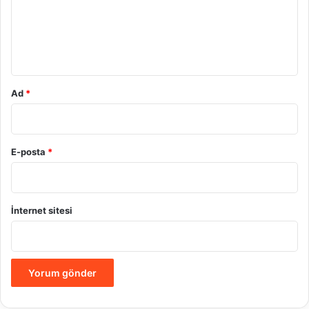
u
m
*
Ad
*
E-posta
*
İnternet sitesi