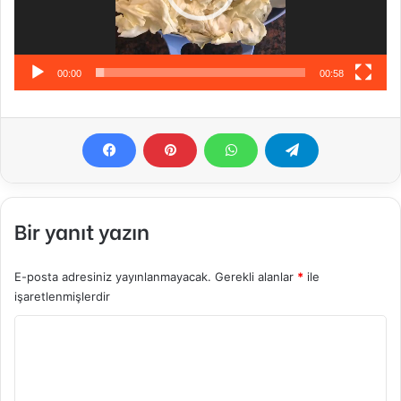
00:00
00:58
Bir yanıt yazın
E-posta adresiniz yayınlanmayacak.
Gerekli alanlar
*
ile
işaretlenmişlerdir
Y
o
r