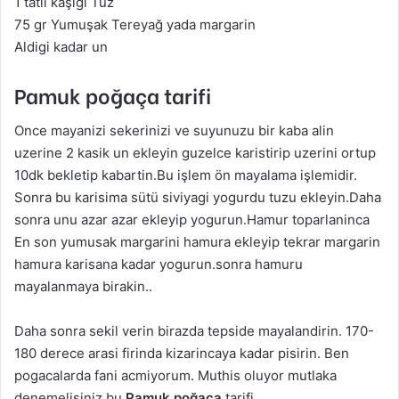
1 tatlı kaşığı Tuz
75 gr Yumuşak Tereyağ yada margarin
Aldigi kadar un
Pamuk poğaça tarifi
Once mayanizi sekerinizi ve suyunuzu bir kaba alin
uzerine 2 kasik un ekleyin guzelce karistirip uzerini ortup
10dk bekletip kabartin.Bu işlem ön mayalama işlemidir.
Sonra bu karisima sütü siviyagi yogurdu tuzu ekleyin.Daha
sonra unu azar azar ekleyip yogurun.Hamur toparlaninca
En son yumusak margarini hamura ekleyip tekrar margarin
hamura karisana kadar yogurun.sonra hamuru
mayalanmaya birakin..
Daha sonra sekil verin birazda tepside mayalandirin. 170-
180 derece arasi firinda kizarincaya kadar pisirin. Ben
pogacalarda fani acmiyorum. Muthis oluyor mutlaka
denemelisiniz bu
Pamuk poğaça
tarifi.