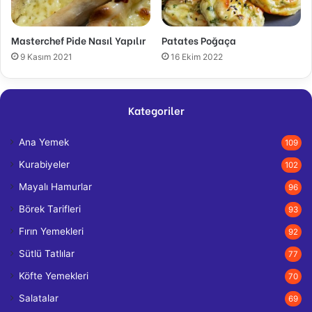
Masterchef Pide Nasıl Yapılır
Patates Poğaça
9 Kasım 2021
16 Ekim 2022
Kategoriler
Ana Yemek
109
Kurabiyeler
102
Mayalı Hamurlar
96
Börek Tarifleri
93
Fırın Yemekleri
92
Sütlü Tatlılar
77
Köfte Yemekleri
70
Salatalar
69