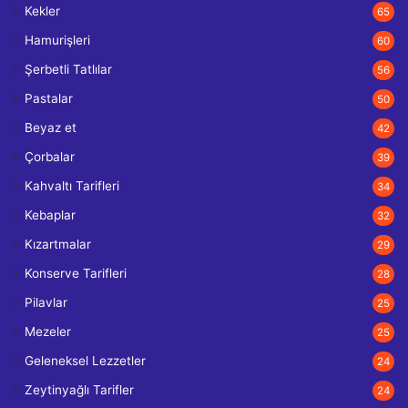
Kekler
65
Hamurişleri
60
Şerbetli Tatlılar
56
Pastalar
50
Beyaz et
42
Çorbalar
39
Kahvaltı Tarifleri
34
Kebaplar
32
Kızartmalar
29
Konserve Tarifleri
28
Pilavlar
25
Mezeler
25
Geleneksel Lezzetler
24
Zeytinyağlı Tarifler
24