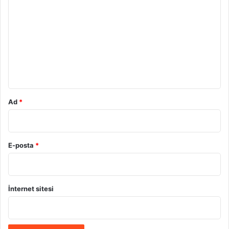
o
r
u
m
*
Ad
*
E-posta
*
İnternet sitesi