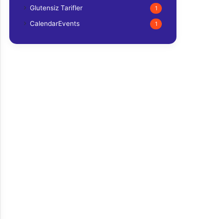
Glutensiz Tarifler
1
CalendarEvents
1