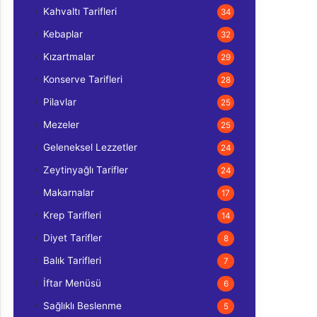
Kahvaltı Tarifleri
34
Kebaplar
32
Kızartmalar
29
Konserve Tarifleri
28
Pilavlar
25
Mezeler
25
Geleneksel Lezzetler
24
Zeytinyağlı Tarifler
24
Makarnalar
17
Krep Tarifleri
14
Diyet Tarifler
8
Balık Tarifleri
7
İftar Menüsü
6
Sağlıklı Beslenme
5