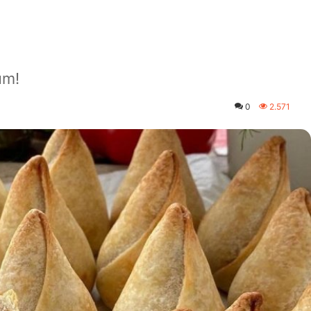
um!
0
2.571