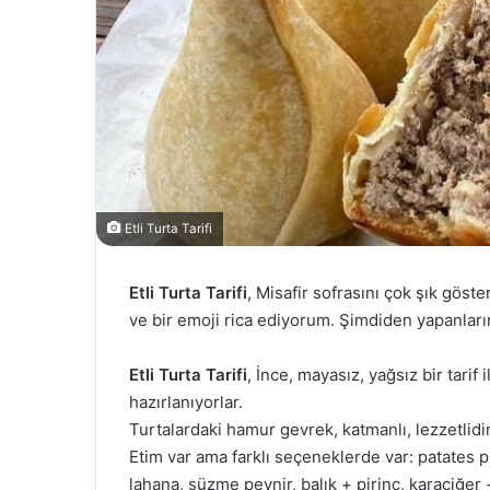
Etli Turta Tarifi
Etli Turta Tarifi
, Misafir sofrasını çok şık gös
ve bir emoji rica ediyorum. Şimdiden yapanların
Etli Turta Tarifi
, İnce, mayasız, yağsız bir tarif i
hazırlanıyorlar.
Turtalardaki hamur gevrek, katmanlı, lezzetlidir
Etim var ama farklı seçeneklerde var: patates 
lahana, süzme peynir, balık + pirinç, karaciğe