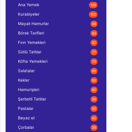
Ana Yemek
109
Kurabiyeler
102
Mayalı Hamurlar
96
Börek Tarifleri
93
Fırın Yemekleri
92
Sütlü Tatlılar
77
Köfte Yemekleri
70
Salatalar
69
Kekler
65
Hamurişleri
60
Şerbetli Tatlılar
56
Pastalar
50
Beyaz et
42
Çorbalar
39