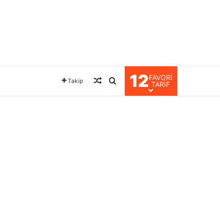
12
FAVORI
Rastgele Makale
Arama yap ...
Takip
TARIF