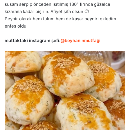
susam serpip önceden ısıtılmış 180° fırında güzelce
kızarana kadar pişirin. Afiyet şifa olsun 🙂
Peynir olarak hem tulum hem de kaşar peyniri ekledim
enfes oldu
mutfaktaki
instagram şefi:
@beyhaninmutfaği