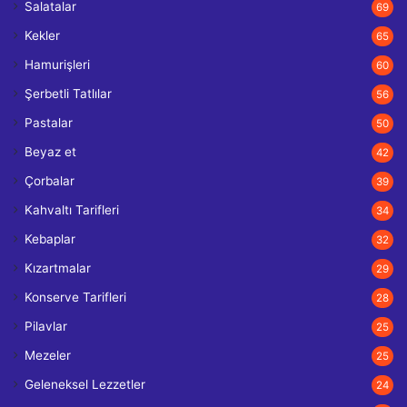
Salatalar
69
Kekler
65
Hamurişleri
60
Şerbetli Tatlılar
56
Pastalar
50
Beyaz et
42
Çorbalar
39
Kahvaltı Tarifleri
34
Kebaplar
32
Kızartmalar
29
Konserve Tarifleri
28
Pilavlar
25
Mezeler
25
Geleneksel Lezzetler
24