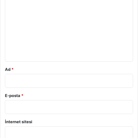
Y
o
r
u
m
*
Ad
*
E-posta
*
İnternet sitesi