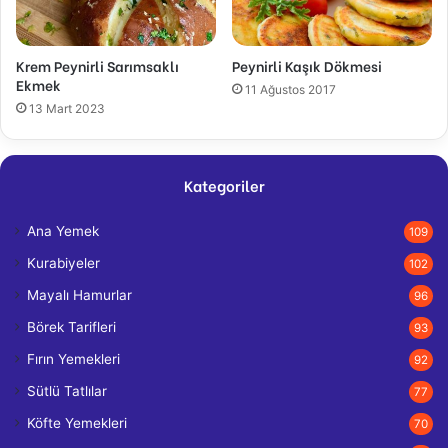
Krem Peynirli Sarımsaklı
Peynirli Kaşık Dökmesi
Ekmek
11 Ağustos 2017
13 Mart 2023
Kategoriler
Ana Yemek
109
Kurabiyeler
102
Mayalı Hamurlar
96
Börek Tarifleri
93
Fırın Yemekleri
92
Sütlü Tatlılar
77
Köfte Yemekleri
70