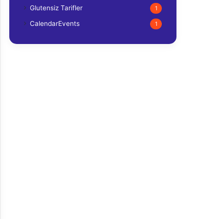
Glutensiz Tarifler
1
CalendarEvents
1