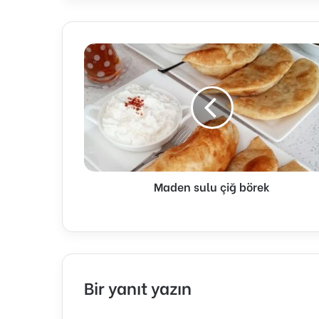
Maden
sulu
çiğ
börek
Maden sulu çiğ börek
Bir yanıt yazın