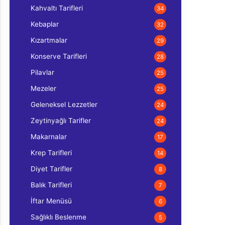
Kahvaltı Tarifleri
34
Kebaplar
32
Kızartmalar
29
Konserve Tarifleri
28
Pilavlar
25
Mezeler
25
Geleneksel Lezzetler
24
Zeytinyağlı Tarifler
24
Makarnalar
17
Krep Tarifleri
14
Diyet Tarifler
8
Balık Tarifleri
7
İftar Menüsü
6
Sağlıklı Beslenme
5