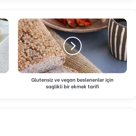
Glutensiz
ve
vegan
beslenenler
için
saglikli
bir
ekmek
tarifi
Glutensiz ve vegan beslenenler için
saglikli bir ekmek tarifi