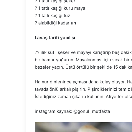
? 1 tatlı kaşığı şeker
? 1 tatlı kaşığı kuru maya
? 1 tatlı kaşığı tuz
? alabildiği kadar
un
Lavaş tarifi yapılışı
?? ılık süt , şeker ve mayayı karıştırıp beş d
bir hamur yoğurun. Mayalanması için sıcak bir
bezeler yapın. Üstü örtülü bir şekilde 15 dakika
Hamur dinlenince açması daha kolay oluyor. Haf
tavada önlü arkalı pişirin. Pişirdiklerinizi temiz
İstediğiniz zaman çıkarıp kullanın. Afiyetler ols
instagram kaynak: @gonul_mutfakta