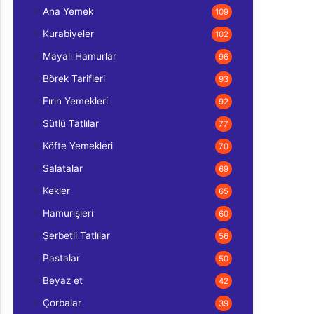
Ana Yemek
109
Kurabiyeler
102
Mayalı Hamurlar
96
Börek Tarifleri
93
Fırın Yemekleri
92
Sütlü Tatlılar
77
Köfte Yemekleri
70
Salatalar
69
Kekler
65
Hamurişleri
60
Şerbetli Tatlılar
56
Pastalar
50
Beyaz et
42
Çorbalar
39