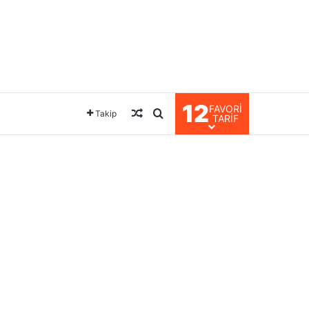
12
FAVORI
Rastgele Makale
Arama yap ...
Takip
TARIF