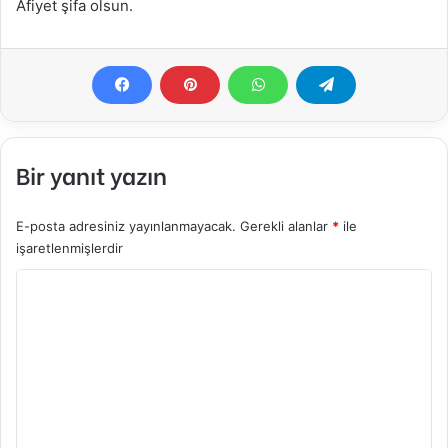
Afiyet şifa olsun.
Bir yanıt yazın
E-posta adresiniz yayınlanmayacak.
Gerekli alanlar
*
ile
işaretlenmişlerdir
Y
o
r
u
m
*