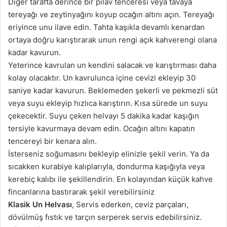
Diğer tarafta derince bir pilav tenceresi veya tavaya
tereyağı ve zeytinyağını koyup ocağın altını açın. Tereyağı
eriyince unu ilave edin. Tahta kaşıkla devamlı kenardan
ortaya doğru karıştırarak unun rengi açık kahverengi olana
kadar kavurun.
Yeterince kavrulan un kendini salacak ve karıştırması daha
kolay olacaktır. Un kavrulunca içine cevizi ekleyip 30
saniye kadar kavurun. Beklemeden şekerli ve pekmezli süt
veya suyu ekleyip hızlıca karıştırın. Kısa sürede un suyu
çekecektir. Suyu çeken helvayı 5 dakika kadar kaşığın
tersiyle kavurmaya devam edin. Ocağın altını kapatın
tencereyi bir kenara alın.
İsterseniz soğumasını bekleyip elinizle şekil verin. Ya da
sıcakken kurabiye kalıplarıyla, dondurma kaşığıyla veya
kerebiç kalıbı ile şekillendirin. En kolayından küçük kahve
fincanlarına bastırarak şekil verebilirsiniz
Klasik Un Helvası
, Servis ederken, ceviz parçaları,
dövülmüş fıstık ve tarçın serperek servis edebilirsiniz.