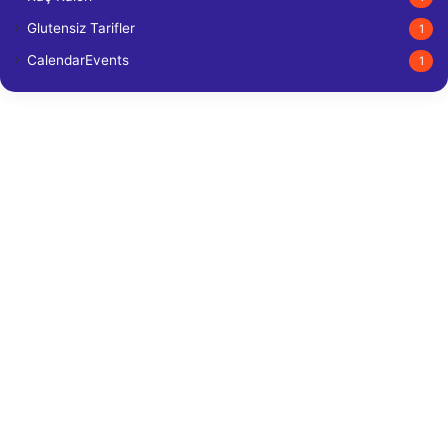
Glutensiz Tarifler
1
CalendarEvents
1