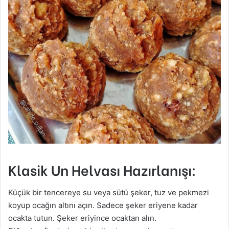
Klasik Un Helvası Hazırlanışı:
Küçük bir tencereye su veya sütü şeker, tuz ve pekmezi
koyup ocağın altını açın. Sadece şeker eriyene kadar
ocakta tutun. Şeker eriyince ocaktan alın.