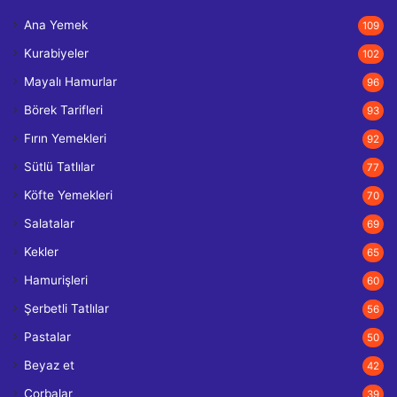
Ana Yemek
109
Kurabiyeler
102
Mayalı Hamurlar
96
Börek Tarifleri
93
Fırın Yemekleri
92
Sütlü Tatlılar
77
Köfte Yemekleri
70
Salatalar
69
Kekler
65
Hamurişleri
60
Şerbetli Tatlılar
56
Pastalar
50
Beyaz et
42
Çorbalar
39