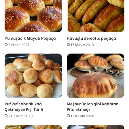
Yumuşacık Mayalı Poğaça
Havuçlu dereotlu poğaça
5 Nisan 2021
17 Mayıs 2019
Puf Puf Kabarık Yağ
Meşhur Balon gibi Kabaran
Çekmeyen Pişi Tarifi
Pita ekmeği
24 Kasım 2020
12 Kasım 2020