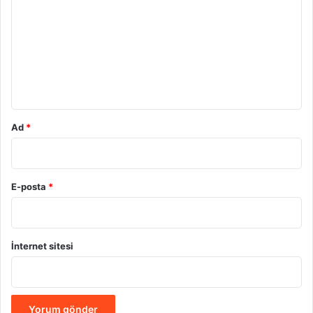
r
u
m
*
Ad
*
E-posta
*
İnternet sitesi