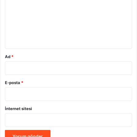
r
u
m
*
Ad
*
E-posta
*
İnternet sitesi