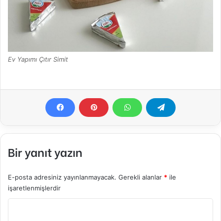
Ev Yapımı Çıtır Simit
Bir yanıt yazın
E-posta adresiniz yayınlanmayacak.
Gerekli alanlar
*
ile
işaretlenmişlerdir
Y
o