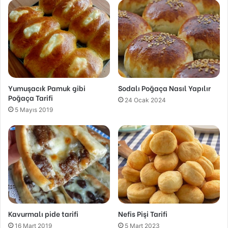
Yumuşacık Pamuk gibi
Sodalı Poğaça Nasıl Yapılır
Poğaça Tarifi
24 Ocak 2024
5 Mayıs 2019
Kavurmalı pide tarifi
Nefis Pişi Tarifi
16 Mart 2019
5 Mart 2023