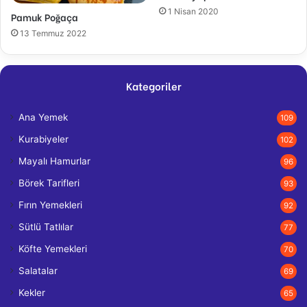
1 Nisan 2020
Pamuk Poğaça
13 Temmuz 2022
Kategoriler
Ana Yemek
109
Kurabiyeler
102
Mayalı Hamurlar
96
Börek Tarifleri
93
Fırın Yemekleri
92
Sütlü Tatlılar
77
Köfte Yemekleri
70
Salatalar
69
Kekler
65