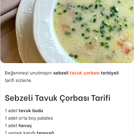
Beğenmeyi unutmayın
sebzeli
tavuk çorbası
terbiyeli
tarifi sizlerle.
Sebzeli Tavuk Çorbası Tarifi
1 adet
tavuk budu
1 adet orta boy patates
1 adet
havuç
1 yemek kaşığı
tereyağ