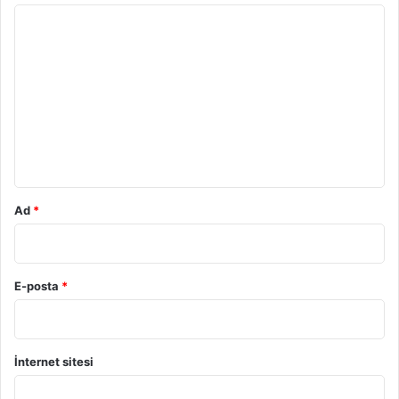
Y
o
r
u
m
*
Ad
*
E-posta
*
İnternet sitesi