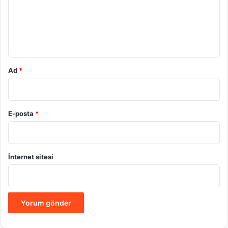
u
m
*
Ad
*
E-posta
*
İnternet sitesi