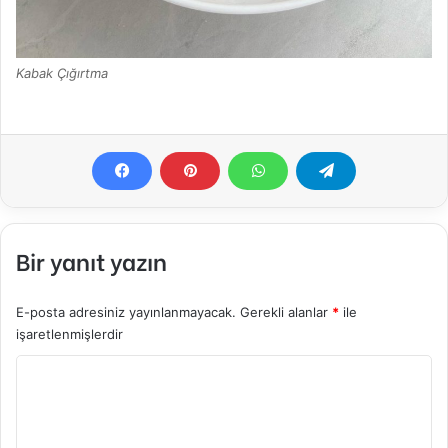
Kabak Çığırtma
Bir yanıt yazın
E-posta adresiniz yayınlanmayacak.
Gerekli alanlar
*
ile
işaretlenmişlerdir
Y
o
r