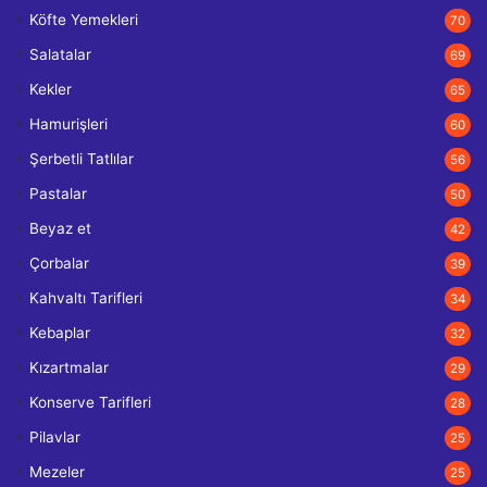
Köfte Yemekleri
70
Salatalar
69
Kekler
65
Hamurişleri
60
Şerbetli Tatlılar
56
Pastalar
50
Beyaz et
42
Çorbalar
39
Kahvaltı Tarifleri
34
Kebaplar
32
Kızartmalar
29
Konserve Tarifleri
28
Pilavlar
25
Mezeler
25