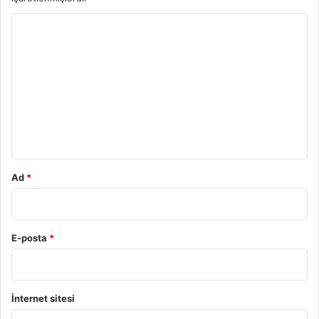
Y
o
r
u
m
*
Ad
*
E-posta
*
İnternet sitesi