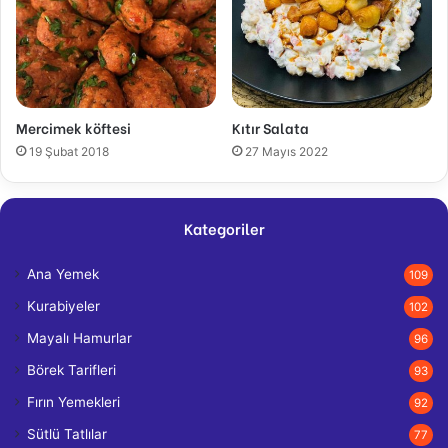
Mercimek köftesi
Kıtır Salata
19 Şubat 2018
27 Mayıs 2022
Kategoriler
Ana Yemek
109
Kurabiyeler
102
Mayalı Hamurlar
96
Börek Tarifleri
93
Fırın Yemekleri
92
Sütlü Tatlılar
77