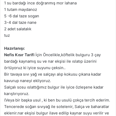
1 su bardağı ince doğranmış mor lahana
1 tutam maydanoz
5 -6 dal taze sogan
3-4 dal taze nane
2 adet salatalık
tuz
Hazırlanışı:
Nefis Kısır Tarifi
İçin Öncelikle,köftelik bulguru 3 çay
bardağı kaynamış su ve nar ekşisi ile ıslatıp üzerini
örtüyoruz ki iyice suyunu çeksin..
Bir tavaya sıvı yağ ve salçayı alıp kokusu çıkana kadar
kavurup naneyi ekliyoruz.
Salçalı sosu ıslattığımız bulgur ile iyice özleşene kadar
karıştırıyoruz.
(Veya bir başka usul , ki ben bu usulü çokça tercih ederim.
Tencerede soğan sıvıyağ ile sotelenir, Salça ve baharatlar
eklenir.nar ekşisi bulgur ilave edilip kaynar suyu verilir ve