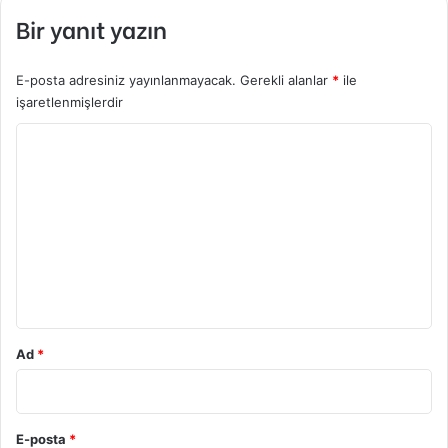
Bir yanıt yazın
E-posta adresiniz yayınlanmayacak.
Gerekli alanlar
*
ile
işaretlenmişlerdir
Y
o
r
u
m
*
Ad
*
E-posta
*