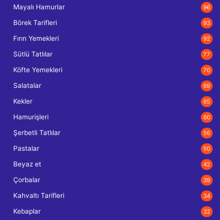
Mayalı Hamurlar
96
Börek Tarifleri
93
Fırın Yemekleri
92
Sütlü Tatlılar
77
Köfte Yemekleri
70
Salatalar
69
Kekler
65
Hamurişleri
60
Şerbetli Tatlılar
56
Pastalar
50
Beyaz et
42
Çorbalar
39
Kahvaltı Tarifleri
34
Kebaplar
32