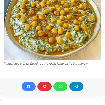
Fırınlanmış Nohut Eşliğinde Havuçlu Ispanak Yoğurtlaması