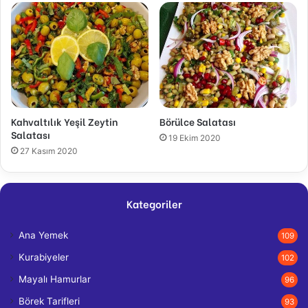
Kahvaltılık Yeşil Zeytin
Börülce Salatası
Salatası
19 Ekim 2020
27 Kasım 2020
Kategoriler
Ana Yemek
109
Kurabiyeler
102
Mayalı Hamurlar
96
Börek Tarifleri
93