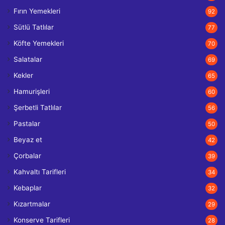
Fırın Yemekleri
92
Sütlü Tatlılar
77
Köfte Yemekleri
70
Salatalar
69
Kekler
65
Hamurişleri
60
Şerbetli Tatlılar
56
Pastalar
50
Beyaz et
42
Çorbalar
39
Kahvaltı Tarifleri
34
Kebaplar
32
Kızartmalar
29
Konserve Tarifleri
28