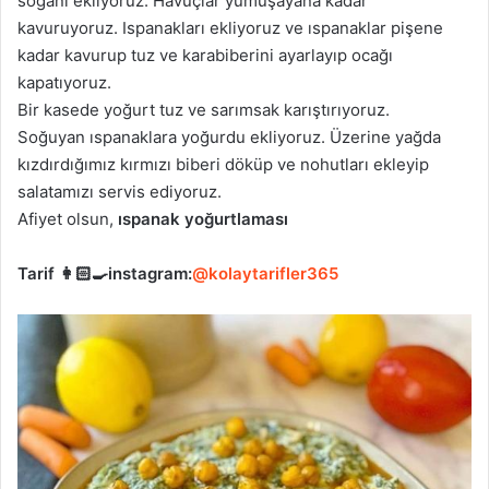
soğanı ekliyoruz. Havuçlar yumuşayana kadar
kavuruyoruz. Ispanakları ekliyoruz ve ıspanaklar pişene
kadar kavurup tuz ve karabiberini ayarlayıp ocağı
kapatıyoruz.
Bir kasede yoğurt tuz ve sarımsak karıştırıyoruz.
Soğuyan ıspanaklara yoğurdu ekliyoruz. Üzerine yağda
kızdırdığımız kırmızı biberi döküp ve nohutları ekleyip
salatamızı servis ediyoruz.
Afiyet olsun,
ıspanak yoğurtlaması
Tarif 👩🏻‍🍳instagram:
@kolaytarifler365