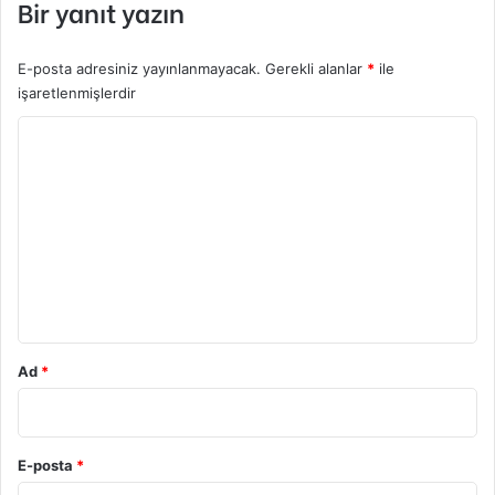
Bir yanıt yazın
E-posta adresiniz yayınlanmayacak.
Gerekli alanlar
*
ile
işaretlenmişlerdir
Y
o
r
u
m
*
Ad
*
E-posta
*