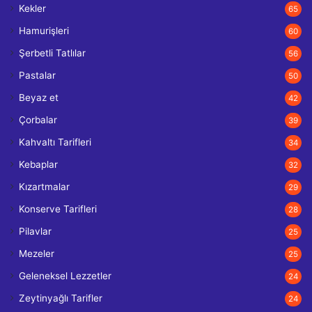
Kekler
65
Hamurişleri
60
Şerbetli Tatlılar
56
Pastalar
50
Beyaz et
42
Çorbalar
39
Kahvaltı Tarifleri
34
Kebaplar
32
Kızartmalar
29
Konserve Tarifleri
28
Pilavlar
25
Mezeler
25
Geleneksel Lezzetler
24
Zeytinyağlı Tarifler
24