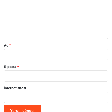
r
u
m
*
Ad
*
E-posta
*
İnternet sitesi