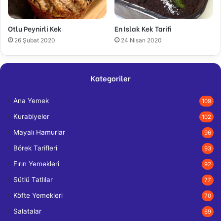
Otlu Peynirli Kek
En Islak Kek Tarifi
26 Şubat 2020
24 Nisan 2020
Kategoriler
Ana Yemek
109
Kurabiyeler
102
Mayalı Hamurlar
96
Börek Tarifleri
93
Fırın Yemekleri
92
Sütlü Tatlılar
77
Köfte Yemekleri
70
Salatalar
69