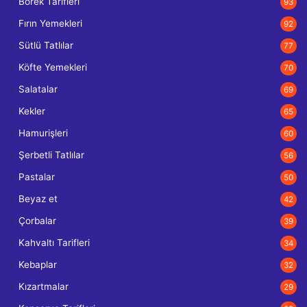
Börek Tarifleri
93
Fırın Yemekleri
92
Sütlü Tatlılar
77
Köfte Yemekleri
70
Salatalar
69
Kekler
65
Hamurişleri
60
Şerbetli Tatlılar
56
Pastalar
50
Beyaz et
42
Çorbalar
39
Kahvaltı Tarifleri
34
Kebaplar
32
Kızartmalar
29