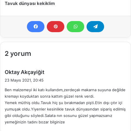
Tavuk dünyası kekiklim
2 yorum
d
Oktay Akçayiğit
e
23 Mayıs 2021, 20:45
d
Ben malzemeyi iki katı kullandım,zerdeçalı makarna suyuna değilde
i
kremayı koyduktan sonra kattım güzel renk verdi.
k
Yemek müthiş oldu.Tavuk hiç şu bırakmadan pişti.Etin dışı çıtır içi
i
yumuşak oldu.Yiyenler kesinlikle tavuk dünyasından sipariş edilmiş
:
gibi olduğunu söyledi.Salata nın sosunu güzel yapmazsanız
yemeğinizin tadını bozar bilginize