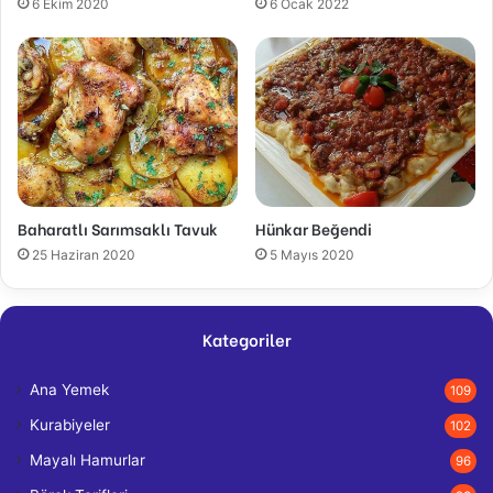
6 Ekim 2020
6 Ocak 2022
Baharatlı Sarımsaklı Tavuk
Hünkar Beğendi
25 Haziran 2020
5 Mayıs 2020
Kategoriler
Ana Yemek
109
Kurabiyeler
102
Mayalı Hamurlar
96