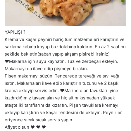
YAPILIŞI ?
Krema ve kaşar peyniri hariç tüm malzemeleri karıştırın ve
saklama kabına koyup buzdolabına kaldırın. En az 2 saat bu
şekilde bekletin(sabah yapıp akşam pişirebilirsiniz)
❤️Makarna için suyu kaynatın. Tuz ve zerdeçalı ekleyin.
Makarnayı da ilave edip pişmeye bırakın.
Pişen makarnayı süzün. Tencerede tereyağı ve sıvı yağı
ısıtın. Makarnaları ilave edip karıştırın tuzunu ve 2 kaşık
krema ekleyip servis edin. ❤️Marine olan tavukları iyice
kızdırdığımız tavaya alın ve hiç altını kısmadan yüksek
ateşte iki taraflarını da kızartın. Pişen tavuklara kremayı
ekleyip karıştırın ve kaşar rendesini de ekleyin. Peynirler
eriyence sıcak sıcak servis yapın.
Afiyet olsun ❤️ ❤️ ❤️