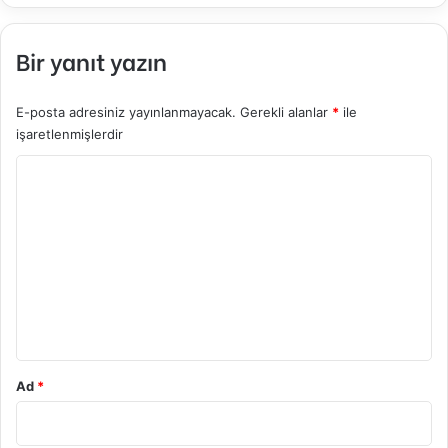
Bir yanıt yazın
E-posta adresiniz yayınlanmayacak.
Gerekli alanlar
*
ile
işaretlenmişlerdir
Y
o
r
u
m
*
Ad
*