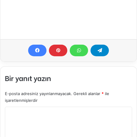
Bir yanıt yazın
E-posta adresiniz yayınlanmayacak.
Gerekli alanlar
*
ile
işaretlenmişlerdir
Y
o
r