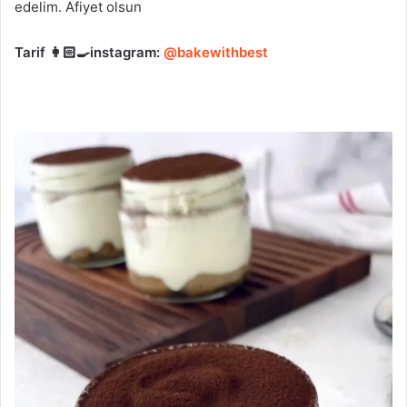
edelim. Afiyet olsun
Tarif 👩🏻‍🍳instagram:
@bakewithbest