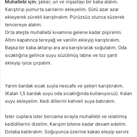
Muhallebi için
; şeker, un ve nişastayı bir kaba alalım.
Karıştırıp yumurta sarılarını ekleyelim. Sütü azar azar
ekleyerek sürekli karıştıralım. Pürüzsüz olunca süzerek
tencereye alalım.
Orta ateşte muhallebi kıvamına gelene kadar pişirelim.
Altını kapatınca tereyağ ve vanilin ekleyip karıştıralım.
Başka bir kaba aktarıp ara ara karıştırarak soğutalım. Oda
sıcaklığına gelince suyu süzülmüş labne ve toz şanti
ekleyip iyice çırpalım.
Yarım bardak sıcak suyla nescafe ve şekeri karıştıralım.
(Kalan 1,5 bardak suyu oda sıcaklığında kullanıyoruz). Kalan
suyu ekleyelim. Kedi dillerini kahveli suya batıralım.
İster cuplara ister borcama sırayla muhallebi ve ıslatılmış
kedidillerini dizelim. Karışım bitene kadar devam edelim.
Dolaba kaldıralım. Soğuyunca üzerine kakao eleyip servis