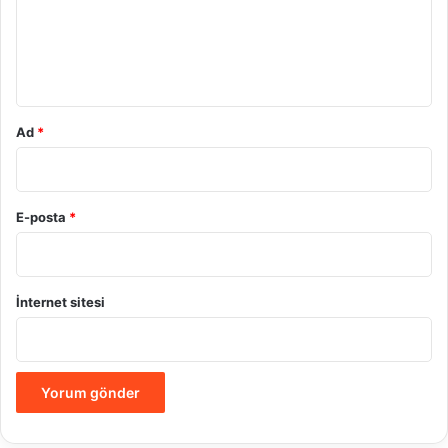
u
m
*
Ad
*
E-posta
*
İnternet sitesi