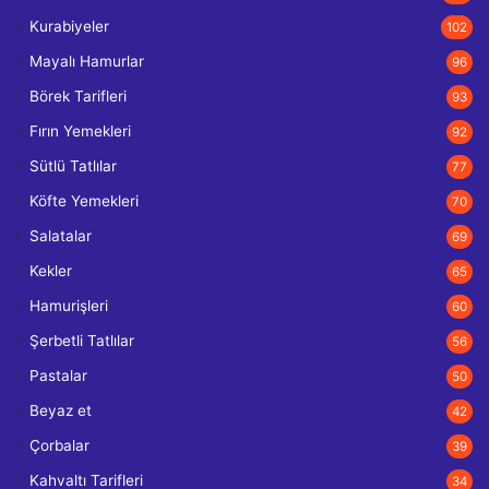
Kurabiyeler
102
Mayalı Hamurlar
96
Börek Tarifleri
93
Fırın Yemekleri
92
Sütlü Tatlılar
77
Köfte Yemekleri
70
Salatalar
69
Kekler
65
Hamurişleri
60
Şerbetli Tatlılar
56
Pastalar
50
Beyaz et
42
Çorbalar
39
Kahvaltı Tarifleri
34