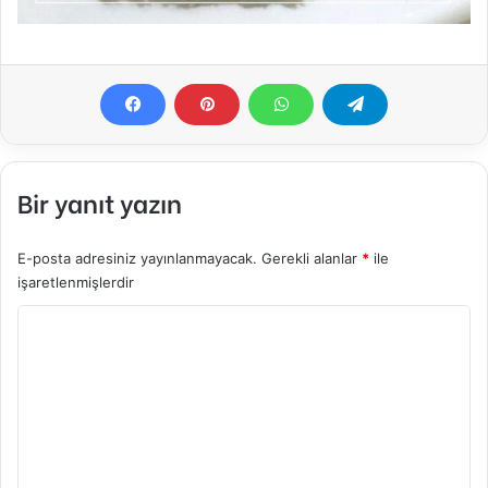
Bir yanıt yazın
E-posta adresiniz yayınlanmayacak.
Gerekli alanlar
*
ile
işaretlenmişlerdir
Y
o
r
u
m
*