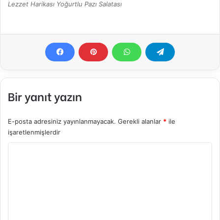
Lezzet Harikası Yoğurtlu Pazı Salatası
Bir yanıt yazın
E-posta adresiniz yayınlanmayacak.
Gerekli alanlar
*
ile
işaretlenmişlerdir
Y
o
r
u
m