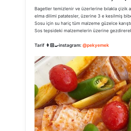
Bagetler temizlenir ve üzerlerine bılakla çizik at
elma dilimi patatesler, üzerine 3 e kesilmiş bibe
Sosu için su hariç tüm malzeme güzelce karıştırıl
Sos tepsideki malzemelerin üzerine gezdirerek d
Tarif 👩🏻‍🍳instagram:
@pekyemek