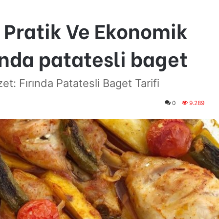
n Pratik Ve Ekonomik
nda patatesli baget
et: Fırında Patatesli Baget Tarifi
0
9.289