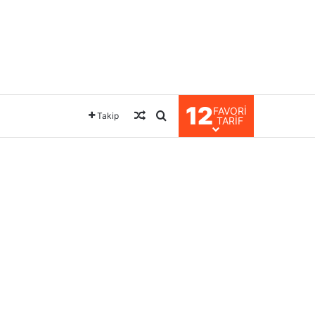
12
FAVORI
Rastgele Makale
Arama yap ...
Takip
TARIF