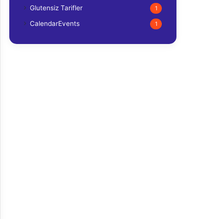
Glutensiz Tarifler
1
CalendarEvents
1