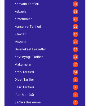
Kahvaltı Tarifleri
34
Kebaplar
32
Kızartmalar
29
Konserve Tarifleri
28
Pilavlar
25
Mezeler
25
Geleneksel Lezzetler
24
Zeytinyağlı Tarifler
24
Makarnalar
17
Krep Tarifleri
14
Diyet Tarifler
8
Balık Tarifleri
7
İftar Menüsü
6
Sağlıklı Beslenme
5