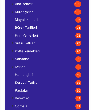
Ana Yemek
109
Kurabiyeler
102
Mayalı Hamurlar
96
Börek Tarifleri
93
Fırın Yemekleri
92
Sütlü Tatlılar
77
Köfte Yemekleri
70
Salatalar
69
Kekler
65
Hamurişleri
60
Şerbetli Tatlılar
56
Pastalar
50
Beyaz et
42
Çorbalar
39