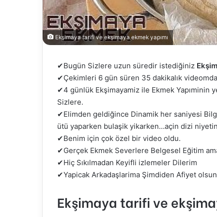
Ekşimaya tarifi ve ekşimaya ekmek yapımı
✔Bugün Sizlere uzun süredir istediğiniz
Ekşi
✔Çekimleri 6 gün süren 35 dakikalık videomd
✔4 günlük Ekşimayamiz ile Ekmek Yapıminin ye
Sizlere.
✔Elimden geldiğince Dinamik her saniyesi Bilg
ütü yaparken bulaşik yikarken…açin dizi niyeti
✔Benim için çok özel bir video oldu.
✔Gerçek Ekmek Severlere Belgesel Eğitim amaç
✔Hiç Sıkılmadan Keyifli izlemeler Dilerim
✔Yapicak Arkadaşlarima Şimdiden Afiyet olsun
Ekşimaya tarifi ve ekşim