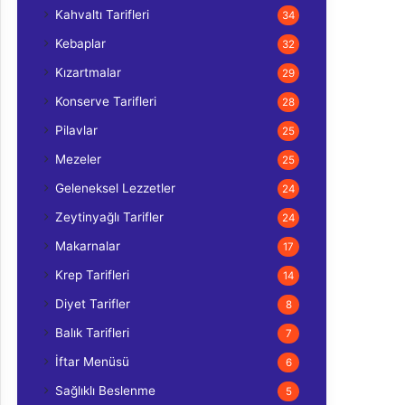
Kahvaltı Tarifleri
34
Kebaplar
32
Kızartmalar
29
Konserve Tarifleri
28
Pilavlar
25
Mezeler
25
Geleneksel Lezzetler
24
Zeytinyağlı Tarifler
24
Makarnalar
17
Krep Tarifleri
14
Diyet Tarifler
8
Balık Tarifleri
7
İftar Menüsü
6
Sağlıklı Beslenme
5