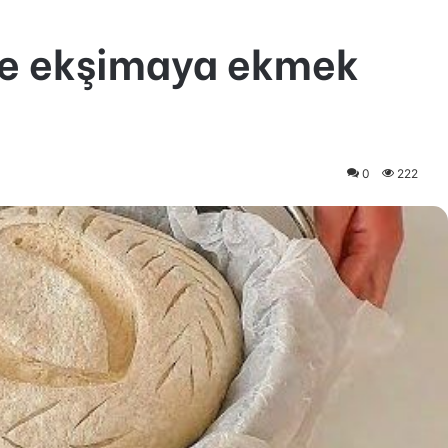
 ve ekşimaya ekmek
0
222