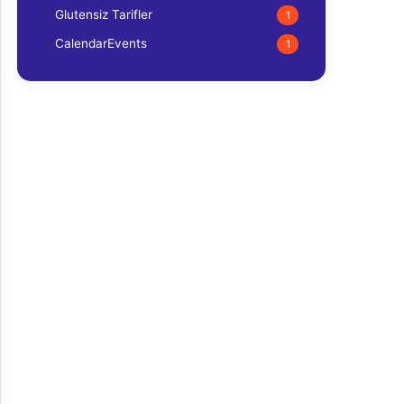
Glutensiz Tarifler
1
CalendarEvents
1