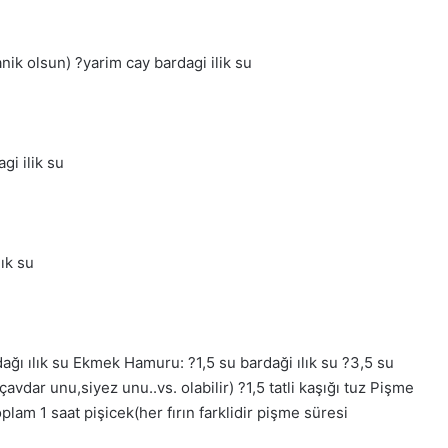
 olsun) ?️yarim cay bardagi ilik su
gi ilik su
ık su
ağı ılık su Ekmek Hamuru: ?️1,5 su bardaği ılık su ?️3,5 su
dar unu,siyez unu..vs. olabilir) ?️1,5 tatli kaşığı tuz Pişme
plam 1 saat pişicek(her fırın farklidir pişme süresi