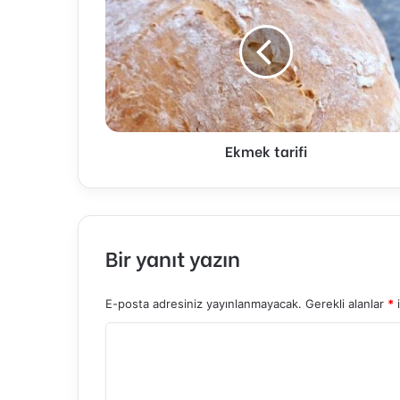
Ekmek tarifi
Bir yanıt yazın
E-posta adresiniz yayınlanmayacak.
Gerekli alanlar
*
i
Y
o
r