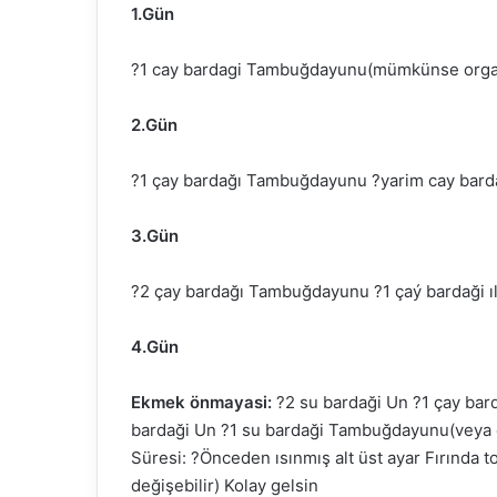
1.Gün
?️1 cay bardagi Tambuğdayunu(mümkünse organik
2.Gün
?️1 çay bardağı Tambuğdayunu ?️yarim cay barda
3.Gün
?️2 çay bardağı Tambuğdayunu ?️1 çaý bardaği ıl
4.Gün
Ekmek önmayasi:
?️2 su bardaği Un ?️1 çay bard
bardaği Un ?️1 su bardaği Tambuğdayunu(veya çav
Süresi: ?️Önceden ısınmış alt üst ayar Fırında to
değişebilir) Kolay gelsin