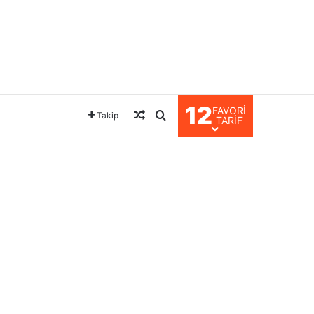
12
FAVORI
Rastgele Makale
Arama yap ...
Takip
TARIF