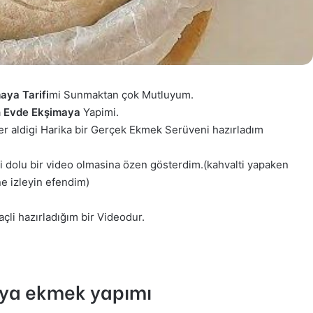
maya
Tarifi
mi Sunmaktan çok Mutluyum.
a
Evde Ekşimaya
Yapimi.
r aldigi Harika bir Gerçek Ekmek Serüveni hazırladım
i dolu bir video olmasina özen gösterdim.(kahvalti yapaken
ne izleyin efendim)
li hazırladığım bir Videodur.
aya ekmek yapımı