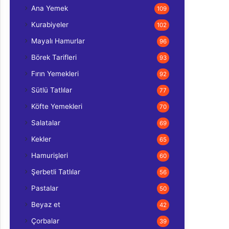
Ana Yemek
109
Kurabiyeler
102
Mayalı Hamurlar
96
Börek Tarifleri
93
Fırın Yemekleri
92
Sütlü Tatlılar
77
Köfte Yemekleri
70
Salatalar
69
Kekler
65
Hamurişleri
60
Şerbetli Tatlılar
56
Pastalar
50
Beyaz et
42
Çorbalar
39