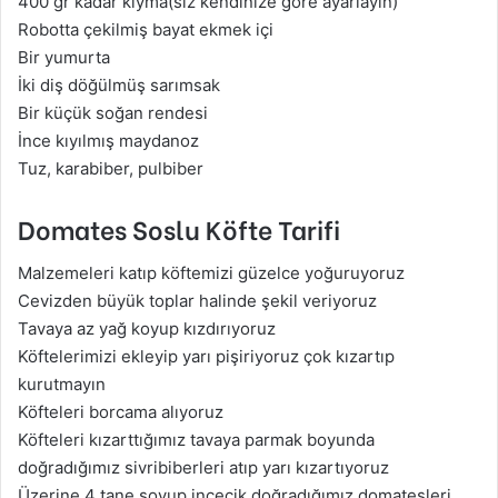
400 gr kadar kıyma(siz kendinize göre ayarlayın)
Robotta çekilmiş bayat ekmek içi
Bir yumurta
İki diş döğülmüş sarımsak
Bir küçük soğan rendesi
İnce kıyılmış maydanoz
Tuz, karabiber, pulbiber
Domates Soslu Köfte Tarifi
Malzemeleri katıp köftemizi güzelce yoğuruyoruz
Cevizden büyük toplar halinde şekil veriyoruz
Tavaya az yağ koyup kızdırıyoruz
Köftelerimizi ekleyip yarı pişiriyoruz çok kızartıp
kurutmayın
Köfteleri borcama alıyoruz
Köfteleri kızarttığımız tavaya parmak boyunda
doğradığımız sivribiberleri atıp yarı kızartıyoruz
Üzerine 4 tane soyup incecik doğradığımız domatesleri