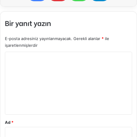
Bir yanıt yazın
E-posta adresiniz yayınlanmayacak.
Gerekli alanlar
*
ile
işaretlenmişlerdir
Y
o
r
u
m
*
Ad
*