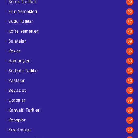
Börek Tarifleri
93
Fırın Yemekleri
92
Sütlü Tatlılar
77
Köfte Yemekleri
70
Salatalar
69
Kekler
65
Hamurişleri
60
Şerbetli Tatlılar
56
Pastalar
50
Beyaz et
42
Çorbalar
39
Kahvaltı Tarifleri
34
Kebaplar
32
Kızartmalar
29