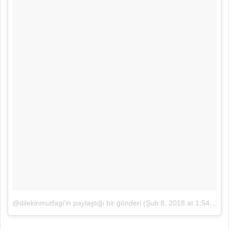
@dilekinmutfagi’in paylaştığı bir gönderi
(
Şub 8, 2018 at 1:54öö PST