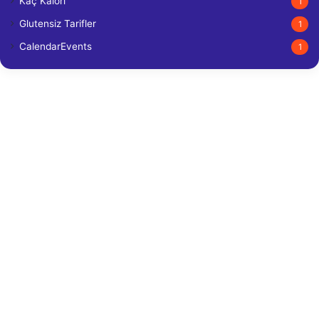
Kaç Kalori
1
Glutensiz Tarifler
1
CalendarEvents
1