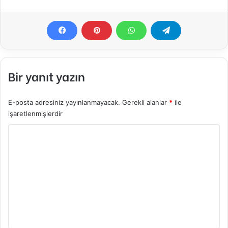
Bir yanıt yazın
E-posta adresiniz yayınlanmayacak.
Gerekli alanlar
*
ile
işaretlenmişlerdir
Y
o
r
u
m
*