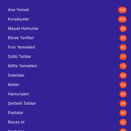
Ana Yemek
109
Kurabiyeler
102
Mayalı Hamurlar
96
Börek Tarifleri
93
Fırın Yemekleri
92
Sütlü Tatlılar
77
Köfte Yemekleri
70
Salatalar
69
Kekler
65
Hamurişleri
60
Şerbetli Tatlılar
56
Pastalar
50
Beyaz et
42