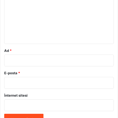
o
r
u
m
*
Ad
*
E-posta
*
İnternet sitesi