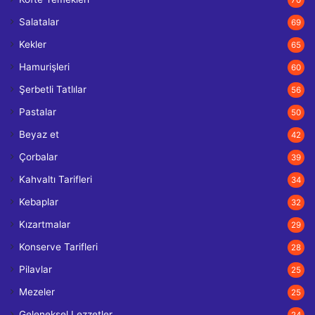
Salatalar
69
Kekler
65
Hamurişleri
60
Şerbetli Tatlılar
56
Pastalar
50
Beyaz et
42
Çorbalar
39
Kahvaltı Tarifleri
34
Kebaplar
32
Kızartmalar
29
Konserve Tarifleri
28
Pilavlar
25
Mezeler
25
Geleneksel Lezzetler
24