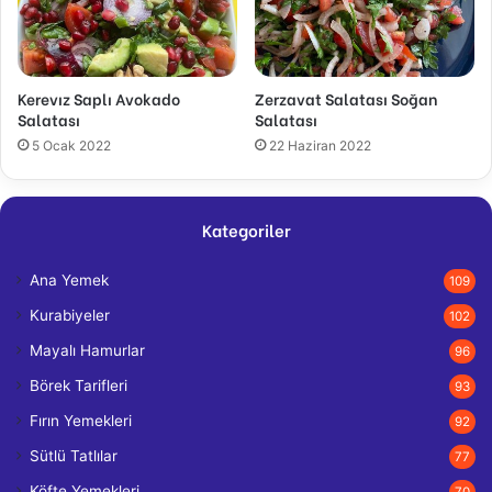
Kerevız Saplı Avokado
Zerzavat Salatası Soğan
Salatası
Salatası
5 Ocak 2022
22 Haziran 2022
Kategoriler
Ana Yemek
109
Kurabiyeler
102
Mayalı Hamurlar
96
Börek Tarifleri
93
Fırın Yemekleri
92
Sütlü Tatlılar
77
Köfte Yemekleri
70