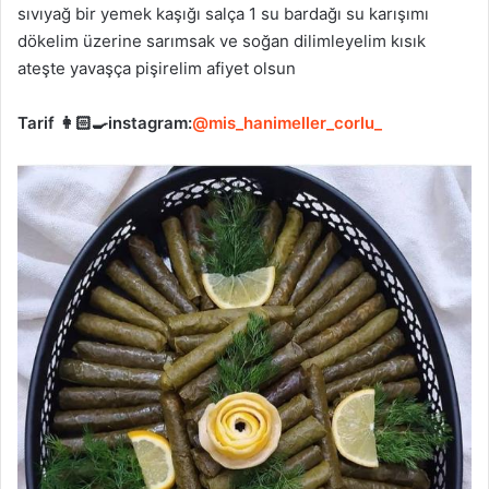
sıvıyağ bir yemek kaşığı salça 1 su bardağı su karışımı
dökelim üzerine sarımsak ve soğan dilimleyelim kısık
ateşte yavaşça pişirelim afiyet olsun
Tarif 👩🏻‍🍳instagram:
@mis_hanimeller_corlu_