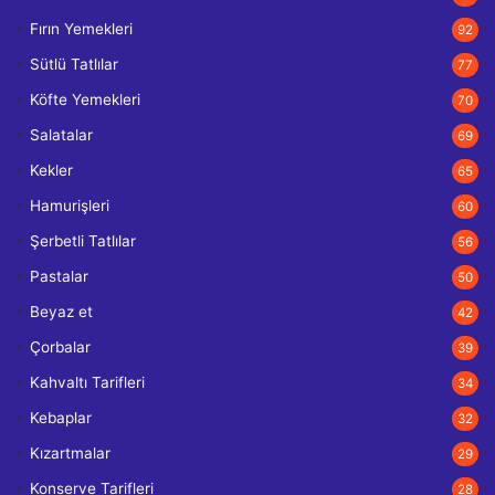
Fırın Yemekleri
92
Sütlü Tatlılar
77
Köfte Yemekleri
70
Salatalar
69
Kekler
65
Hamurişleri
60
Şerbetli Tatlılar
56
Pastalar
50
Beyaz et
42
Çorbalar
39
Kahvaltı Tarifleri
34
Kebaplar
32
Kızartmalar
29
Konserve Tarifleri
28