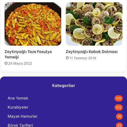
Zeytinyağlı Taze Fasulye
Zeytinyağlı Kabak Dolması
Yemeği
11 Temmuz 2019
24 Mayıs 2022
Kategoriler
Ana Yemek
109
Kurabiyeler
102
Mayalı Hamurlar
96
Börek Tarifleri
93