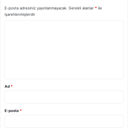
E-posta adresiniz yayınlanmayacak.
Gerekli alanlar
*
ile
işaretlenmişlerdir
Y
o
r
u
m
*
Ad
*
E-posta
*