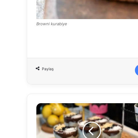
Browni kurabiye
Paylaş
Yalancı
profiterol