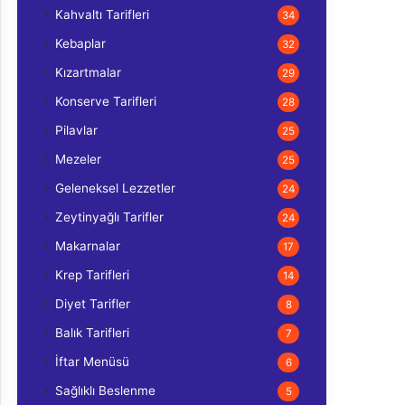
Kahvaltı Tarifleri
34
Kebaplar
32
Kızartmalar
29
Konserve Tarifleri
28
Pilavlar
25
Mezeler
25
Geleneksel Lezzetler
24
Zeytinyağlı Tarifler
24
Makarnalar
17
Krep Tarifleri
14
Diyet Tarifler
8
Balık Tarifleri
7
İftar Menüsü
6
Sağlıklı Beslenme
5