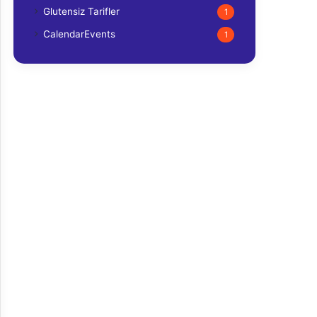
Glutensiz Tarifler
1
CalendarEvents
1