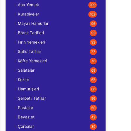
Ana Yemek
109
Kurabiyeler
102
Mayalı Hamurlar
96
Börek Tarifleri
93
Fırın Yemekleri
92
Sütlü Tatlılar
77
Köfte Yemekleri
70
Salatalar
69
Kekler
65
Hamurişleri
60
Şerbetli Tatlılar
56
Pastalar
50
Beyaz et
42
Çorbalar
39