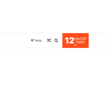
12
FAVORI
Rastgele Makale
Arama yap ...
Takip
TARIF