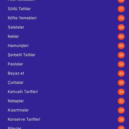
Sütlü Tatlılar
77
Köfte Yemekleri
70
Salatalar
69
Kekler
65
Hamurişleri
60
Şerbetli Tatlılar
56
Pastalar
50
Beyaz et
42
Çorbalar
39
Kahvaltı Tarifleri
34
Kebaplar
32
Kızartmalar
29
Konserve Tarifleri
28
Pilavlar
25