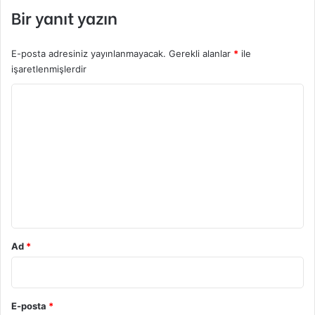
Bir yanıt yazın
E-posta adresiniz yayınlanmayacak.
Gerekli alanlar
*
ile
işaretlenmişlerdir
Y
o
r
u
m
*
Ad
*
E-posta
*