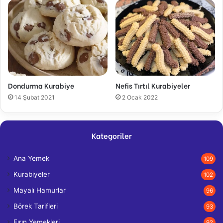
Dondurma Kurabiye
Nefis Tırtıl Kurabiyeler
14 Şubat 2021
2 Ocak 2022
Kategoriler
Ana Yemek
109
Kurabiyeler
102
Mayalı Hamurlar
96
Börek Tarifleri
93
Fırın Yemekleri
92