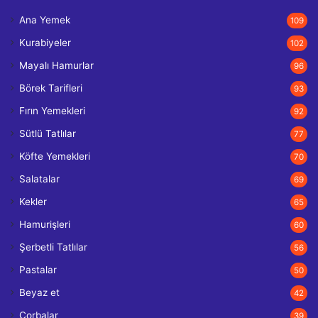
Ana Yemek
109
Kurabiyeler
102
Mayalı Hamurlar
96
Börek Tarifleri
93
Fırın Yemekleri
92
Sütlü Tatlılar
77
Köfte Yemekleri
70
Salatalar
69
Kekler
65
Hamurişleri
60
Şerbetli Tatlılar
56
Pastalar
50
Beyaz et
42
Çorbalar
39