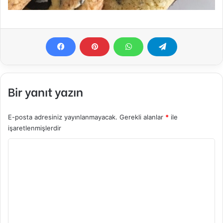
Bir yanıt yazın
E-posta adresiniz yayınlanmayacak.
Gerekli alanlar
*
ile
işaretlenmişlerdir
Y
o
r
u
m
*