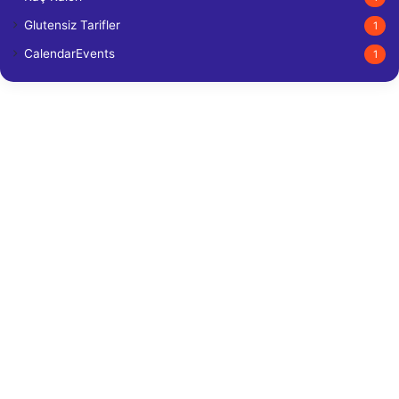
Glutensiz Tarifler
1
CalendarEvents
1