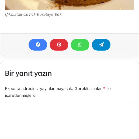
Çikolatalı Cevizli Kurabiye Kek
Bir yanıt yazın
E-posta adresiniz yayınlanmayacak.
Gerekli alanlar
*
ile
işaretlenmişlerdir
Y
o
r
u