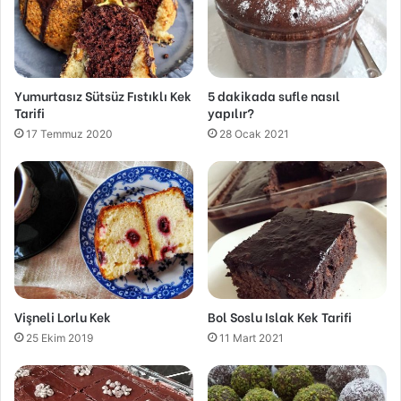
Yumurtasız Sütsüz Fıstıklı Kek
5 dakikada sufle nasıl
Tarifi
yapılır?
17 Temmuz 2020
28 Ocak 2021
Vişneli Lorlu Kek
Bol Soslu Islak Kek Tarifi
25 Ekim 2019
11 Mart 2021