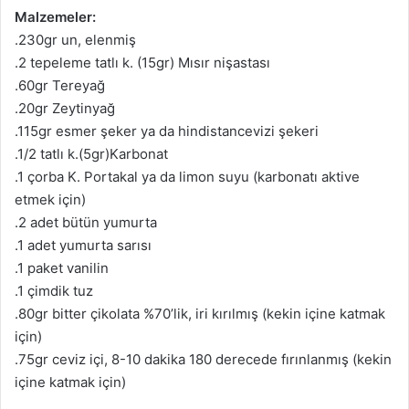
Malzemeler:
.230gr un, elenmiş
.2 tepeleme tatlı k. (15gr) Mısır nişastası
.60gr Tereyağ
.20gr Zeytinyağ
.115gr esmer şeker ya da hindistancevizi şekeri
.1/2 tatlı k.(5gr)Karbonat
.1 çorba K. Portakal ya da limon suyu (karbonatı aktive
etmek için)
.2 adet bütün yumurta
.1 adet yumurta sarısı
.1 paket vanilin
.1 çimdik tuz
.80gr bitter çikolata %70’lik, iri kırılmış (kekin içine katmak
için)
.75gr ceviz içi, 8-10 dakika 180 derecede fırınlanmış (kekin
içine katmak için)