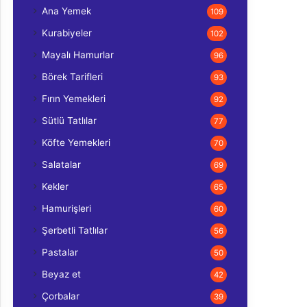
Ana Yemek
109
Kurabiyeler
102
Mayalı Hamurlar
96
Börek Tarifleri
93
Fırın Yemekleri
92
Sütlü Tatlılar
77
Köfte Yemekleri
70
Salatalar
69
Kekler
65
Hamurişleri
60
Şerbetli Tatlılar
56
Pastalar
50
Beyaz et
42
Çorbalar
39