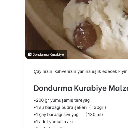
Dondurma Kurabiye
Çayınızın kahvenizin yanına eşlik edecek kıyır 
Dondurma Kurabiye Malz
▪️200 gr yumuşamış tereyağ
▪️1 su bardağı pudra şekeri ( 130gr )
▪️1 çay bardağı sıvı yağ ( 130 ml)
▪️1 adet yumurta akı