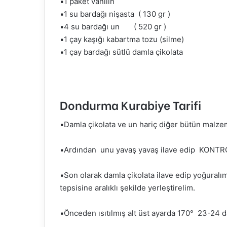
▪️1 paket vanilin
▪️1 su bardağı nişasta ( 130 gr )
▪️4 su bardağı un ( 520 gr )
▪️1 çay kaşığı kabartma tozu (silme)
▪️1 çay bardağı sütlü damla çikolata
Dondurma Kurabiye Tarifi
▪️Damla çikolata ve un hariç diğer bütün malzem
▪️Ardından unu yavaş yavaş ilave edip KONTR
▪️Son olarak damla çikolata ilave edip yoğuralım
tepsisine aralıklı şekilde yerleştirelim.
▪️Önceden ısıtılmış alt üst ayarda 170° 23-24