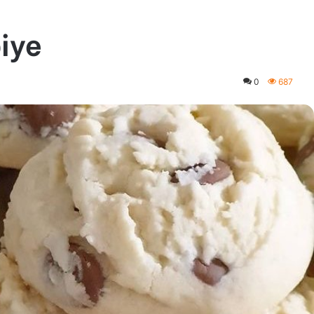
iye
0
687