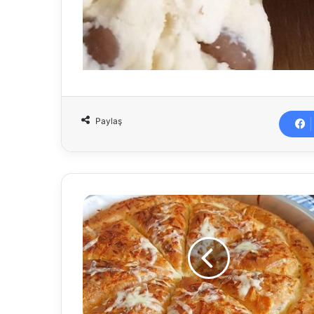
Paylaş
Yumuşacık
Çörek