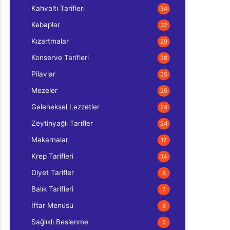
Kahvaltı Tarifleri
34
Kebaplar
32
Kızartmalar
29
Konserve Tarifleri
28
Pilavlar
25
Mezeler
25
Geleneksel Lezzetler
24
Zeytinyağlı Tarifler
24
Makarnalar
17
Krep Tarifleri
14
Diyet Tarifler
8
Balık Tarifleri
7
İftar Menüsü
6
Sağlıklı Beslenme
5