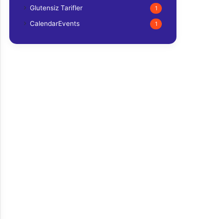
Glutensiz Tarifler
1
CalendarEvents
1