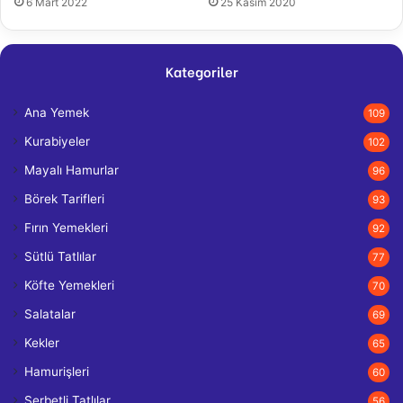
6 Mart 2022
25 Kasım 2020
Kategoriler
Ana Yemek
109
Kurabiyeler
102
Mayalı Hamurlar
96
Börek Tarifleri
93
Fırın Yemekleri
92
Sütlü Tatlılar
77
Köfte Yemekleri
70
Salatalar
69
Kekler
65
Hamurişleri
60
Şerbetli Tatlılar
56