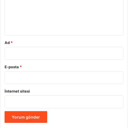
u
m
*
Ad
*
E-posta
*
İnternet sitesi