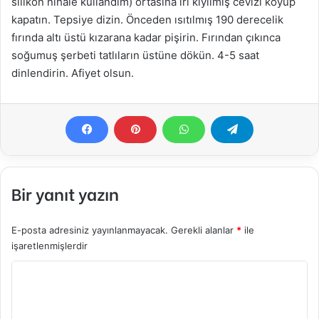
silikon nihale kullandım) ortasına iri kıyılmış cevizi koyup
kapatın. Tepsiye dizin. Önceden ısıtılmış 190 derecelik
fırında altı üstü kızarana kadar pişirin. Fırından çıkınca
soğumuş şerbeti tatlıların üstüne dökün. 4-5 saat
dinlendirin. Afiyet olsun.
Bir yanıt yazın
E-posta adresiniz yayınlanmayacak.
Gerekli alanlar
*
ile
işaretlenmişlerdir
Y
o
r