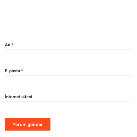
u
m
*
Ad
*
E-posta
*
İnternet sitesi