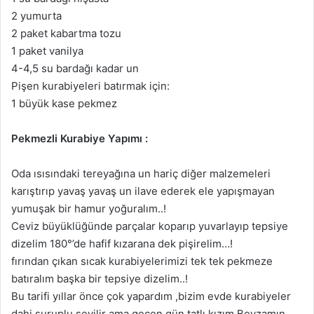
2 yumurta
2 paket kabartma tozu
1 paket vanilya
4-4,5 su bardağı kadar un
Pişen kurabiyeleri batırmak için:
1 büyük kase pekmez
Pekmezli Kurabiye Yapımı :
Oda ısısındaki tereyağına un hariç diğer malzemeleri
karıştırıp yavaş yavaş un ilave ederek ele yapışmayan
yumuşak bir hamur yoğuralım..!
Ceviz büyüklüğünde parçalar koparıp yuvarlayıp tepsiye
dizelim 180°’de hafif kızarana dek pişirelim…!
fırından çıkan sıcak kurabiyelerimizi tek tek pekmeze
batıralım başka bir tepsiye dizelim..!
Bu tarifi yıllar önce çok yapardım ,bizim evde kurabiyeler
dahi şuruplu sevilir ama geçen gün tatlı kızım Beyzamın