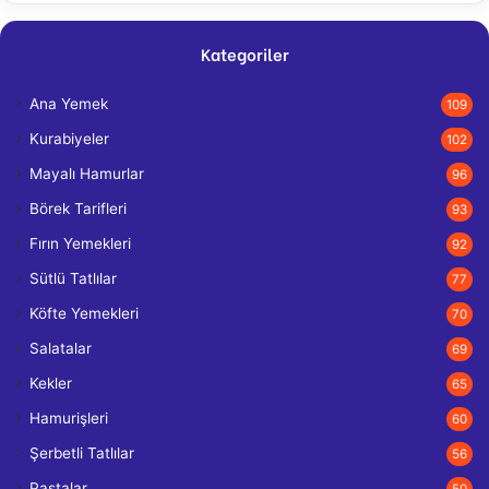
Kategoriler
Ana Yemek
109
Kurabiyeler
102
Mayalı Hamurlar
96
Börek Tarifleri
93
Fırın Yemekleri
92
Sütlü Tatlılar
77
Köfte Yemekleri
70
Salatalar
69
Kekler
65
Hamurişleri
60
Şerbetli Tatlılar
56
Pastalar
50