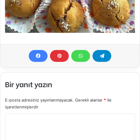
Bir yanıt yazın
E-posta adresiniz yayınlanmayacak.
Gerekli alanlar
*
ile
işaretlenmişlerdir
Y
o
r