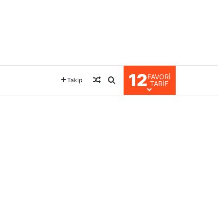
12
FAVORI
Rastgele Makale
Arama yap ...
Takip
TARIF