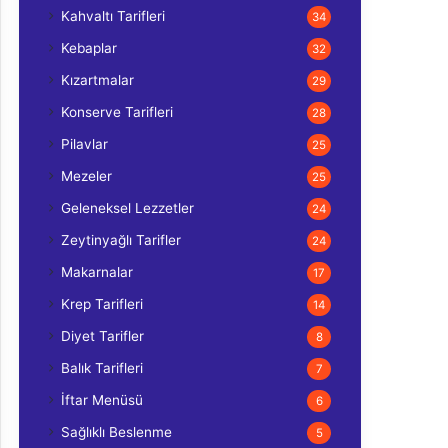
Kahvaltı Tarifleri
34
Kebaplar
32
Kızartmalar
29
Konserve Tarifleri
28
Pilavlar
25
Mezeler
25
Geleneksel Lezzetler
24
Zeytinyağlı Tarifler
24
Makarnalar
17
Krep Tarifleri
14
Diyet Tarifler
8
Balık Tarifleri
7
İftar Menüsü
6
Sağlıklı Beslenme
5