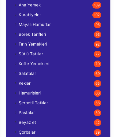
Ana Yemek
109
Kurabiyeler
102
Mayalı Hamurlar
96
Börek Tarifleri
93
Fırın Yemekleri
92
Sütlü Tatlılar
77
Köfte Yemekleri
70
Salatalar
69
Kekler
65
Hamurişleri
60
Şerbetli Tatlılar
56
Pastalar
50
Beyaz et
42
Çorbalar
39