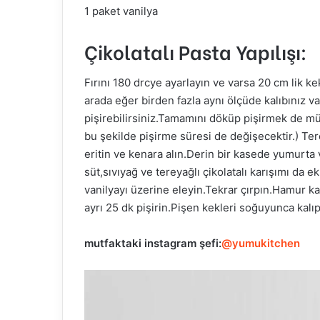
1 paket vanilya
Çikolatalı Pasta Yapılışı:
Fırını 180 drcye ayarlayın ve varsa 20 cm lik kek
arada eğer birden fazla aynı ölçüde kalıbınız v
pişirebilirsiniz.Tamamını döküp pişirmek de m
bu şekilde pişirme süresi de değişecektir.) Te
eritin ve kenara alın.Derin bir kasede yumurta 
süt,sıvıyağ ve tereyağlı çikolatalı karışımı da 
vanilyayı üzerine eleyin.Tekrar çırpın.Hamur ka
ayrı 25 dk pişirin.Pişen kekleri soğuyunca kalıp
mutfaktaki
instagram şefi:
@yumukitchen