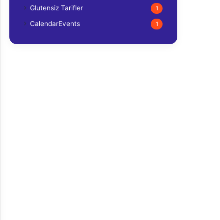
Glutensiz Tarifler
1
CalendarEvents
1