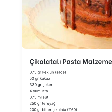
Çikolatalı Pasta Malzeme
375 gr kek un (sade)
50 gr kakao
330 gr şeker
4 yumurta
375 ml süt
250 gr tereyağı
200 gr bitter çikolata (%60)