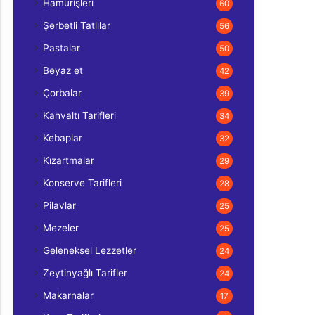
Hamurişleri
60
Şerbetli Tatlılar
56
Pastalar
50
Beyaz et
42
Çorbalar
39
Kahvaltı Tarifleri
34
Kebaplar
32
Kızartmalar
29
Konserve Tarifleri
28
Pilavlar
25
Mezeler
25
Geleneksel Lezzetler
24
Zeytinyağlı Tarifler
24
Makarnalar
17