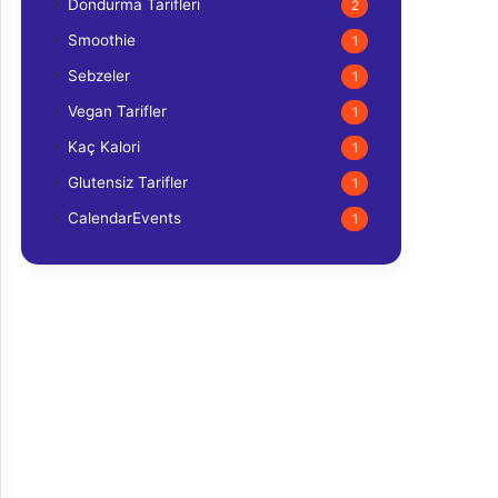
Dondurma Tarifleri
2
Smoothie
1
Sebzeler
1
Vegan Tarifler
1
Kaç Kalori
1
Glutensiz Tarifler
1
CalendarEvents
1