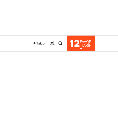
12
FAVORI
Rastgele Makale
Arama yap ...
Takip
TARIF