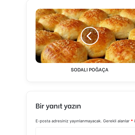
SODALI
POĞAÇA
SODALI POĞAÇA
Bir yanıt yazın
E-posta adresiniz yayınlanmayacak.
Gerekli alanlar
*
i
Y