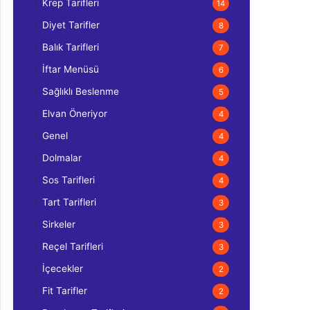
Krep Tarifleri
14
Diyet Tarifler
8
Balık Tarifleri
7
İftar Menüsü
6
Sağlıklı Beslenme
5
Elvan Öneriyor
4
Genel
4
Dolmalar
4
Sos Tarifleri
4
Tart Tarifleri
3
Sirkeler
3
Reçel Tarifleri
3
İçecekler
2
Fit Tarifler
2