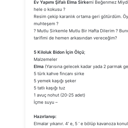
Ev Yapımı Şifalı Elma Sirke
mi Beğenmez Miydin
hele o kokusu ?
Resim çekip karanlık ortama geri götürdüm. Öyle m
muhteşem ?
? Mutlu Sirkemle Mutlu Bir Hafta Dilerim ? Bu
tarifimi de hemen arkasından vereceğim?
5 Kiloluk Bidon İçin Ölçü
;
Malzemeler
Elma
(Yarısına gelecek kadar yada 2 parmak ge
5 türk kahve fincanı sirke
5 yemek kaşığı şeker
5 tatlı kaşığı tuz
1 avuç nohut (20-25 adet)
İçme suyu –
Hazırlanışı
:
Elmalar yıkanır. 4′ e, 5 ‘ e bölüp kavanoza ko