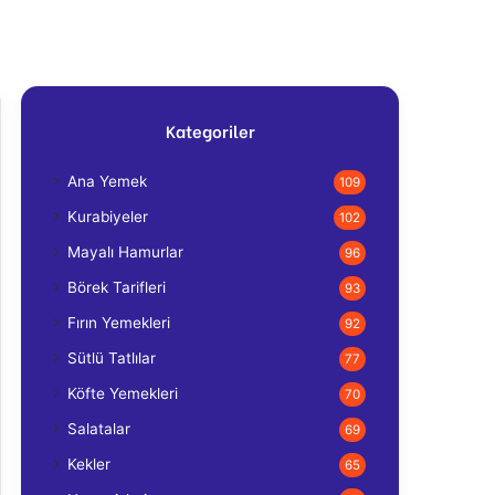
Kategoriler
Ana Yemek
109
Kurabiyeler
102
Mayalı Hamurlar
96
Börek Tarifleri
93
Fırın Yemekleri
92
Sütlü Tatlılar
77
Köfte Yemekleri
70
Salatalar
69
Kekler
65