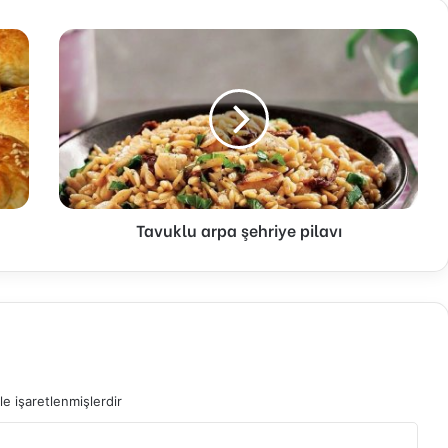
Tavuklu
arpa
şehriye
pilavı
Tavuklu arpa şehriye pilavı
le işaretlenmişlerdir