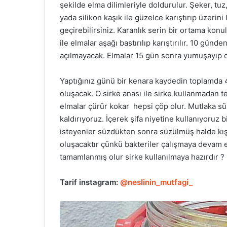
şekilde elma dilimleriyle doldurulur. Şeker, tu
yada silikon kaşık ile güzelce karıştırıp üzerini
geçirebilirsiniz. Karanlık serin bir ortama konu
ile elmalar aşağı bastırılıp karıştırılır. 10 gü
açılmayacak. Elmalar 15 gün sonra yumuşayıp d
Yaptığınız günü bir kenara kaydedin toplamda 
oluşacak. O sirke anası ile sirke kullanmadan t
elmalar çürür kokar hepsi çöp olur. Mutlaka 
kaldırıyoruz. İçerek şifa niyetine kullanıyoruz
isteyenler süzdükten sonra süzülmüş halde kışı
oluşacaktır çünkü bakteriler çalışmaya devam
tamamlanmış olur sirke kullanılmaya hazırdır ?
Tarif instagram:
@neslinin_mutfagi_