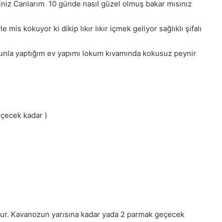
iz Canlarım 10 günde nasıl güzel olmuş bakar mısınız
is kokuyor ki dikip lıkır lıkır içmek geliyor sağlıklı şifalı
nunla yaptığım ev yapımı lokum kıvamında kokusuz peynir
çecek kadar )
nulur. Kavanozun yarısına kadar yada 2 parmak geçecek