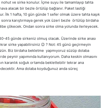
z, nohut ve sirke konulur. İçme suyu ile tamamlayıp tahta
 hava alacak bir bezle örtülüp bağlanır. Paket lastiği
lur. İlk 1 hafta, 10 gün günde 1 sefer olmak üzere tahta kaşık
nden sonra karıştırmaya gerek yok üzeri bezle örtülüp birdaha
ibe çökecek. Ondan sonra sirke olma yolunda ilerleyecek.
40-45 günde sirkeniz olmuş olacak. Üzerinde sirke anası
ekrar sirke yapabilirsiniz 😉 ? Not: 45 günü geçirmeyin
süzün. Biz birdaha bekletme yapmıyoruz süzüp dolaba
 birde peynir yapımında kullanıyorum. Daha keskin olmasını
n karanlık soğuk ortamda beklettebilir tekrar ana
 edecektir. Ama dolaba koyduğunuz anda süreç